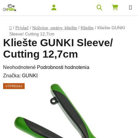
Prejsť na obsah
Hľadať
NÁKUPN
Domov
/
Prívlač
/
Nožnice, peány, kliešte
/
Kliešte
/
Kliešte GUNKI
Sleeve/ Cutting 12,7cm
Kliešte GUNKI Sleeve/
Cutting 12,7cm
Priemerné hodnotenie produktu je 0,0 z 5 hviezdičiek.
Neohodnotené
Podrobnosti hodnotenia
Značka:
GUNKI
VÝPREDAJ