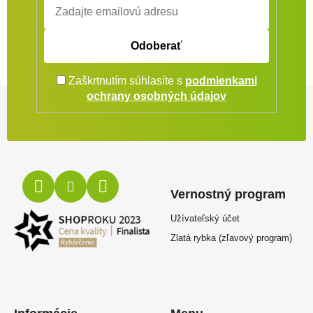
Odoberať
Zaškrtnutím súhlasíte s
podmienkami
Zápätie
ochrany osobných údajov
Vernostný program
Užívateľský účet
Zlatá rybka (zľavový program)