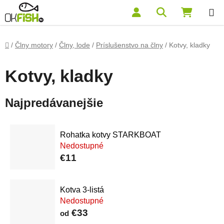
Prejsť na obsah
Hľadať
NÁKUP
Domov
/
Člny motory
/
Člny, lode
/
Príslušenstvo na člny
/
Kotvy, kladky
Kotvy, kladky
Najpredávanejšie
Rohatka kotvy STARKBOAT
Nedostupné
€11
Kotva 3-listá
Nedostupné
€33
od