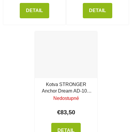
DETAIL
DETAIL
Kotva STRONGER
Anchor Dream AD-10 s
rozšírením
Nedostupné
€83,50
DETAIL