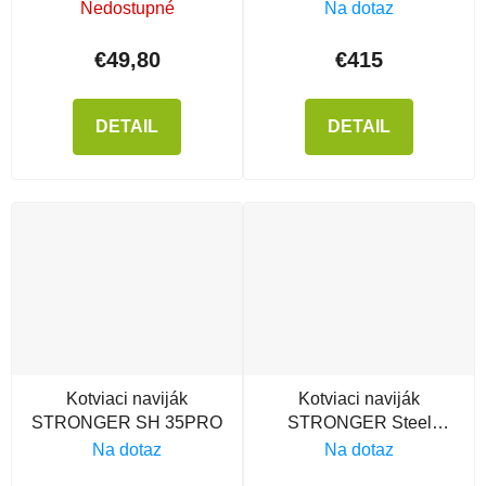
Hands 35S solt water
Nedostupné
Na dotaz
€49,80
€415
DETAIL
DETAIL
Kotviaci naviják
Kotviaci naviják
STRONGER SH 35PRO
STRONGER Steel
Hands 10
Na dotaz
Na dotaz