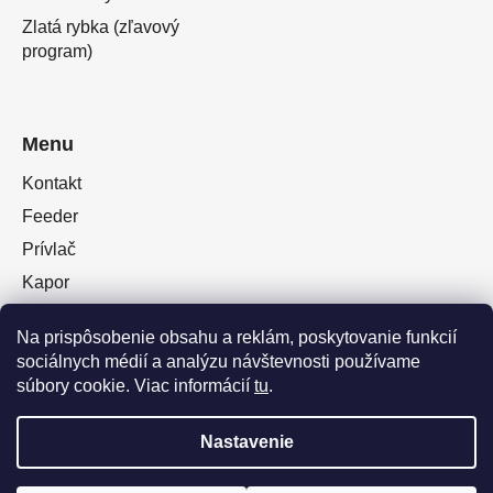
Zlatá rybka (zľavový
program)
Menu
Kontakt
Feeder
Prívlač
Kapor
Oblečenie obuv
Na prispôsobenie obsahu a reklám, poskytovanie funkcií
Plávaná
sociálnych médií a analýzu návštevnosti používame
Muškárina
súbory cookie. Viac informácií
tu
.
Nastavenie
Vytvoril Shoptet Premium
a
Adatelier