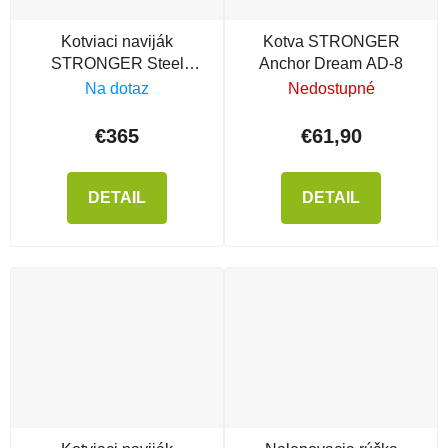
Kotviaci naviják
Kotva STRONGER
STRONGER Steel
Anchor Dream AD-8
Hands 35i
Na dotaz
Nedostupné
€365
€61,90
DETAIL
DETAIL