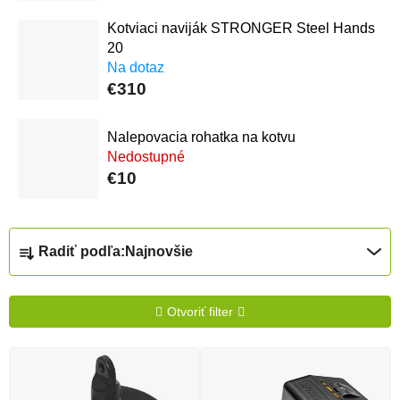
Kotviaci naviják STRONGER Steel Hands
20
Na dotaz
€310
Nalepovacia rohatka na kotvu
Nedostupné
€10
Radenie produktov
Radiť podľa:
Najnovšie
Otvoriť filter
Výpis produktov