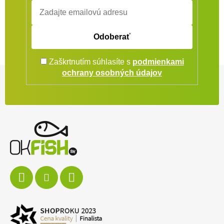
Odoberať
Zaškrtnutím súhlasíte s
podmienkami
Zápätie
ochrany osobných údajov