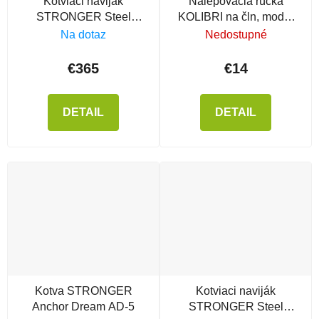
Kotviaci naviják
Nalepovacia rúčka
STRONGER Steel
KOLIBRI na čln, model
Hands 35
2021
Na dotaz
Nedostupné
€365
€14
DETAIL
DETAIL
Kotva STRONGER
Kotviaci naviják
Anchor Dream AD-5
STRONGER Steel