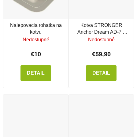
Nalepovacia rohatka na
Kotva STRONGER
kotvu
Anchor Dream AD-7 s
rozšírením
Nedostupné
Nedostupné
€10
€59,90
DETAIL
DETAIL