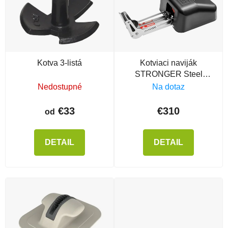
Kotva 3-listá
Kotviaci naviják
STRONGER Steel
Hands 20
Nedostupné
Na dotaz
€33
€310
od
DETAIL
DETAIL