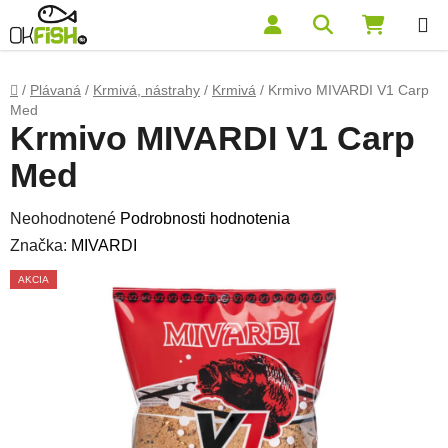
Prejsť na obsah
Hľadať
NÁKUP
Domov
/
Plávaná
/
Krmivá, nástrahy
/
Krmivá
/
Krmivo MIVARDI V1 Carp
Med
Krmivo MIVARDI V1 Carp
Med
Priemerné hodnotenie produktu je 0,0 z 5 hviezdičiek.
Neohodnotené
Podrobnosti hodnotenia
Značka:
MIVARDI
AKCIA