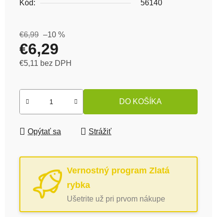
Kód:
56140
€6,99
–10 %
€6,29
€5,11 bez DPH
Jednotková cena:
DO KOŠÍKA
Opýtať sa
Strážiť
Vernostný program Zlatá
rybka
Ušetrite už pri prvom nákupe