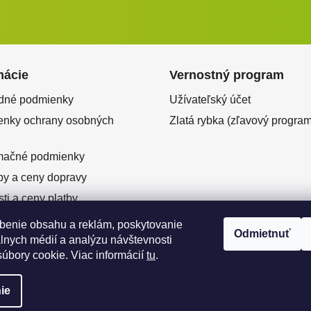
mácie
Vernostný program
dné podmienky
Užívateľský účet
nky ochrany osobných
Zlatá rybka (zľavový program
mačné podmienky
y a ceny dopravy
ti a ceny platby
ový predaj
benie obsahu a reklám, poskytovanie
Odmietnuť
enie od zmluvy
álnych médií a analýzu návštevnosti
úbory cookie. Viac informácií
tu
.
ie
né.
Upraviť nastavenie cookies