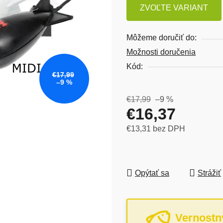
ZVOĽTE VARIANT
Môžeme doručiť do:
Možnosti doručenia
Kód:
€17,99
–9 %
€17,99
–9 %
€16,37
€13,31 bez DPH
Jednotková cena:
Opýtať sa
Strážiť
Vernostn