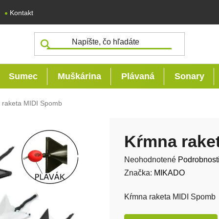
Kontakt
Sumec
Muškárina
Plávaná
Sonary
 raketa MIDI Spomb
Kŕmna rake
Priemerné hodnotenie produk
Neohodnotené
Podrobnost
Značka:
MIKADO
Kŕmna raketa MIDI Spomb