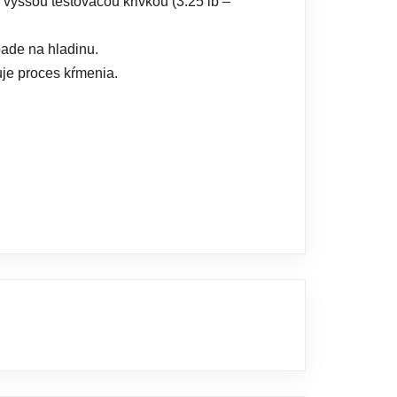
s vyššou testovacou krivkou (3.25 lb –
pade na hladinu.
uje proces kŕmenia.