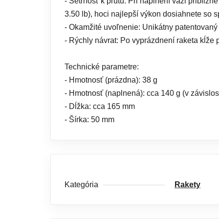
- Šetrnosť k prútu: Pri naplnení váži približ
3.50 lb), hoci najlepší výkon dosiahnete so
- Okamžité uvoľnenie: Unikátny patentovaný z
- Rýchly návrat: Po vyprázdnení raketa kĺže 
Technické parametre:
- Hmotnosť (prázdna): 38 g
- Hmotnosť (naplnená): cca 140 g (v závislos
- Dĺžka: cca 165 mm
- Šírka: 50 mm
Kategória
Rakety