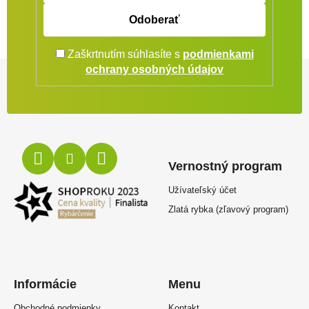
Odoberať
Zaškrtnutím súhlasíte s
podmienkami
Zápätie
ochrany osobných údajov
Vernostný program
Užívateľský účet
Zlatá rybka (zľavový program)
Informácie
Menu
Obchodné podmienky
Kontakt