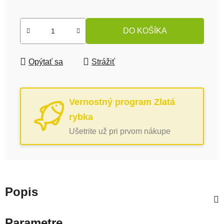
Jednotková cena:
DO KOŠÍKA
Opýtať sa
Strážiť
Vernostný program Zlatá
rybka
Ušetrite už pri prvom nákupe
Popis
Parametre