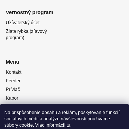
Vernostný program
Užívateľský účet
Zlatá rybka (zľavový
program)
Menu
Kontakt
Feeder
Prívlač
Kapor
Oblečenie obuv
Na prispôsobenie obsahu a reklám, poskytovanie funkcií
Plávaná
sociálnych médií a analýzu návštevnosti používame
Muškárina
súbory cookie. Viac informácií
tu
.