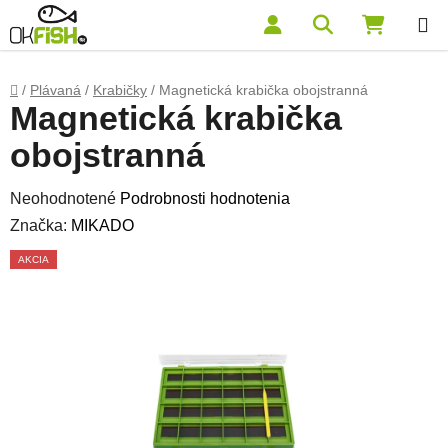
Prejsť na obsah
Hľadať
NÁKUP
Domov
/
Plávaná
/
Krabičky
/
Magnetická krabička obojstranná
Magnetická krabička
obojstranná
Priemerné hodnotenie produktu je 0,0 z 5 hviezdičiek.
Neohodnotené
Podrobnosti hodnotenia
Značka:
MIKADO
AKCIA