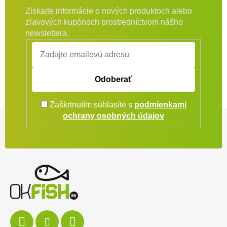
Získajte informácie o nových produktoch alebo
zľavových kupónoch prostredníctvom nášho
newslettera.
Odoberať
Zaškrtnutím súhlasíte s
podmienkami
Zápätie
ochrany osobných údajov