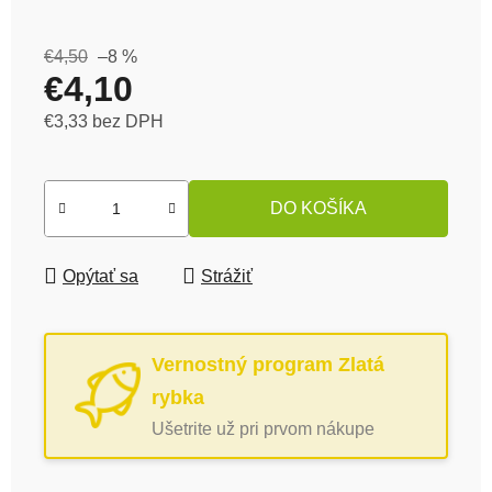
€4,50
–8 %
€4,10
€3,33 bez DPH
Jednotková cena:
DO KOŠÍKA
Opýtať sa
Strážiť
Vernostný program Zlatá
rybka
Ušetrite už pri prvom nákupe