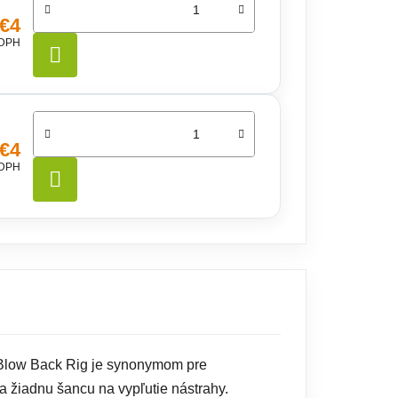
€4
 DPH
DO KOŠÍKA
€4
 DPH
DO KOŠÍKA
O Blow Back Rig je synonymom pre
a žiadnu šancu na vypľutie nástrahy.