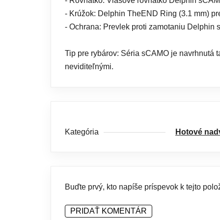
- Rovnátko: Vlasové rovnátko Delphin sCAM
- Krúžok: Delphin TheEND Ring (3.1 mm) pr
- Ochrana: Prevlek proti zamotaniu Delphin
Tip pre rybárov: Séria sCAMO je navrhnutá ta
neviditeľnými.
Kategória
Hotové nad
Buďte prvý, kto napíše príspevok k tejto polo
PRIDAŤ KOMENTÁR