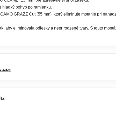
O CLAMZ (15 mm) pre agresívnejší uhol záseku.
e hladký pohyb po ramienku.
 sCAMO GRAZZ Cut (55 mm), ktorý eliminuje motanie pri nahad
k, aby eliminovala odlesky a neprirodzené tvary. S touto montáž
väzce
žke.