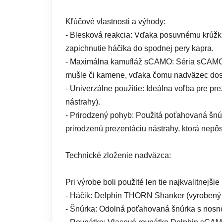
Kľúčové vlastnosti a výhody:
- Blesková reakcia: Vďaka posuvnému krúžku
zapichnutie háčika do spodnej pery kapra.
- Maximálna kamufláž sCAMO: Séria sCAMO p
mušle či kamene, vďaka čomu nadväzec dos
- Univerzálne použitie: Ideálna voľba pre p
nástrahy).
- Prirodzený pohyb: Použitá poťahovaná šnúr
prirodzenú prezentáciu nástrahy, ktorá nepôs
Technické zloženie nadväzca:
Pri výrobe boli použité len tie najkvalitnejši
- Háčik: Delphin THORN Shanker (vyrobený 
- Šnúrka: Odolná poťahovaná šnúrka s nosno