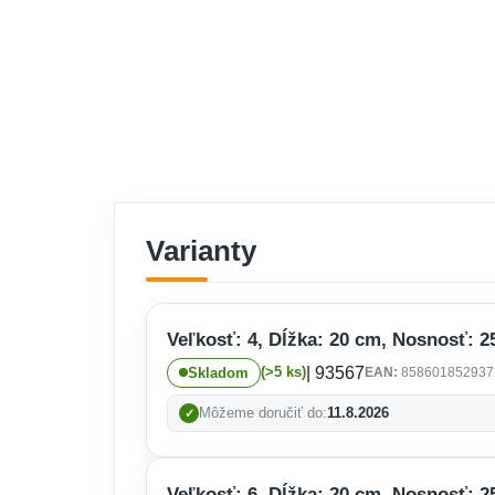
Varianty
Veľkosť: 4, Dĺžka: 20 cm, Nosnosť: 25
| 93567
(>5 ks)
Skladom
EAN:
858601852937
Môžeme doručiť do:
11.8.2026
Veľkosť: 6, Dĺžka: 20 cm, Nosnosť: 25