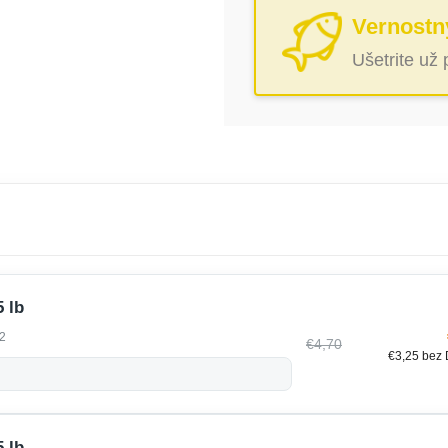
Vernostn
Ušetrite už
 lb
2
€4,70
€3,25 bez
 lb