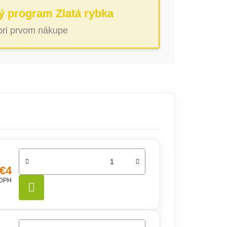
ý program Zlatá rybka
 pri prvom nákupe
€4
 DPH
DO KOŠÍKA