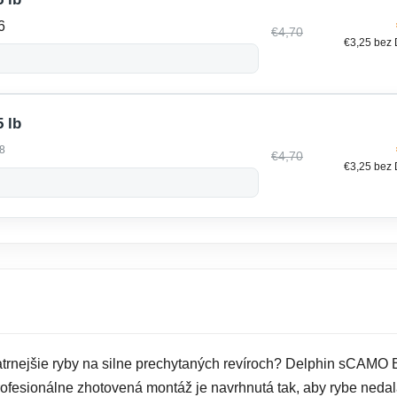
6
€4,70
€3,25 bez
 lb
8
€4,70
€3,25 bez
patrnejšie ryby na silne prechytaných revíroch? Delphin sCAM
ofesionálne zhotovená montáž je navrhnutá tak, aby rybe nedal