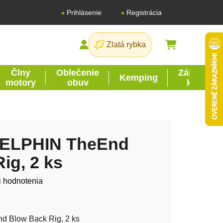
Registrácia
Prihlásenie
Zlatá rybka
NÁKUPNÝ K
Člny
Oblečenie
Záhrada
Kemping
motory
obuv
kutil
DELPHIN TheEnd
ig, 2 ks
tu je 0,0 z 5 hviezdičiek.
i hodnotenia
 Blow Back Rig, 2 ks