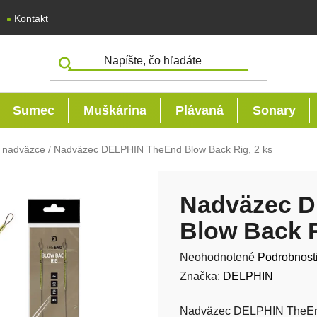
Kontakt
Sumec
Muškárina
Plávaná
Sonary
 nadväzce
/
Nadväzec DELPHIN TheEnd Blow Back Rig, 2 ks
Nadväzec 
Blow Back R
Priemerné hodnotenie produk
Neohodnotené
Podrobnost
Značka:
DELPHIN
Nadväzec DELPHIN TheEnd