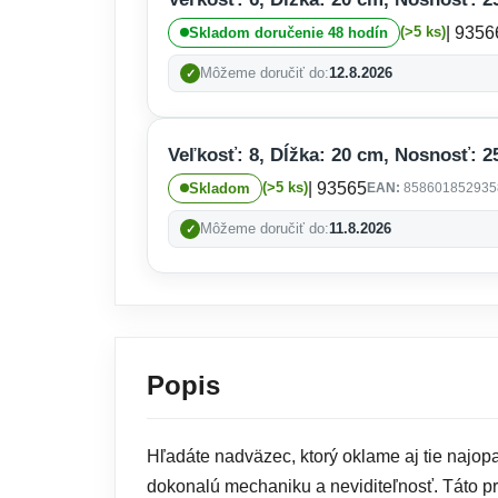
| 9356
(>5 ks)
Skladom doručenie 48 hodín
Môžeme doručiť do:
12.8.2026
Veľkosť: 8, Dĺžka: 20 cm, Nosnosť: 25
| 93565
(>5 ks)
Skladom
EAN:
858601852935
Môžeme doručiť do:
11.8.2026
Popis
Hľadáte nadväzec, ktorý oklame aj tie najo
dokonalú mechaniku a neviditeľnosť. Táto pr