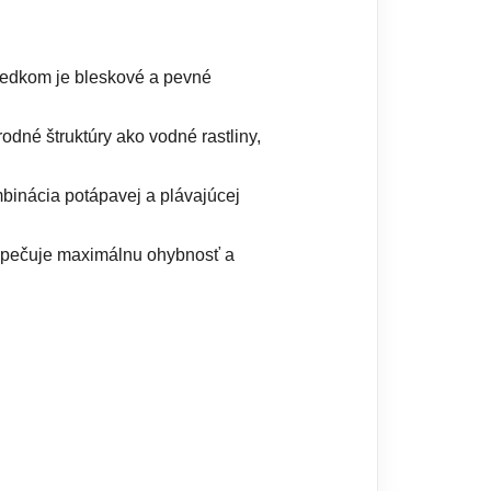
ledkom je bleskové a pevné
né štruktúry ako vodné rastliny,
mbinácia potápavej a plávajúcej
bezpečuje maximálnu ohybnosť a