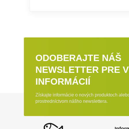
ODOBERAJTE NÁŠ
NEWSLETTER PRE V
INFORMÁCIÍ
Získajte informácie o nových produktoch ale
Zápätie
prostredníctvom nášho newslettera.
Infor