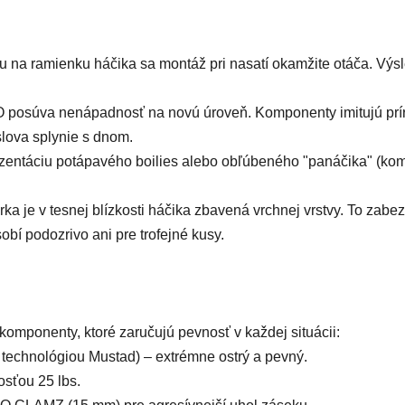
 na ramienku háčika sa montáž pri nasatí okamžite otáča. Výs
osúva nenápadnosť na novú úroveň. Komponenty imitujú prírod
lova splynie s dnom.
rezentáciu potápavého boilies alebo obľúbeného "panáčika" (ko
ka je v tesnej blízkosti háčika zbavená vrchnej vrstvy. To za
obí podozrivo ani pre trofejné kusy.
e komponenty, ktoré zaručujú pevnosť v každej situácii:
technológiou Mustad) – extrémne ostrý a pevný.
sťou 25 lbs.