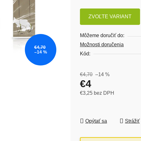
ZVOĽTE VARIANT
Môžeme doručiť do:
Možnosti doručenia
€4,70
–14 %
Kód:
€4,70
–14 %
€4
€3,25 bez DPH
Jednotková cena:
Opýtať sa
Strážiť