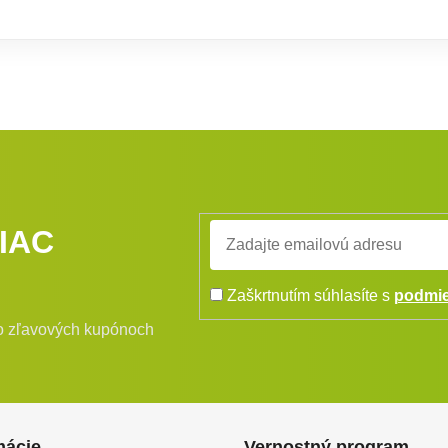
IAC
Zaškrtnutím súhlasíte s
podmie
bo zľavových kupónoch
mácie
Vernostný program