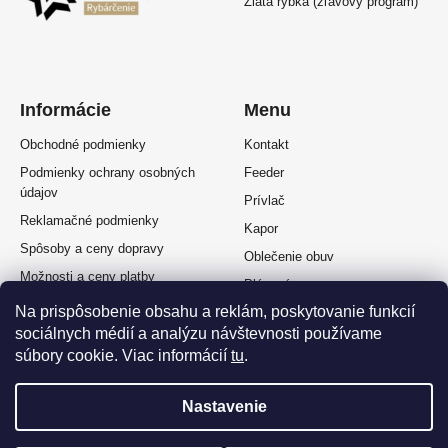
Zlatá rybka (zľavový program)
Informácie
Menu
Obchodné podmienky
Kontakt
Podmienky ochrany osobných
Feeder
údajov
Prívlač
Reklamačné podmienky
Kapor
Spôsoby a ceny dopravy
Oblečenie obuv
Možnosti a ceny platby
Plávaná
Splátkový predaj
Na prispôsobenie obsahu a reklám, poskytovanie funkcií
Muškárina
sociálnych médií a analýzu návštevnosti používame
Odstúpenie od zmluvy
súbory cookie. Viac informácií
tu
.
Nastavenie