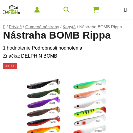
Prejsť na obsah
Hľadať
NÁKUPNÝ K
Domov
/
Prívlač
/
Gumené nástrahy
/
Kopytá
/
Nástraha BOMB Rippa
Nástraha BOMB Rippa
Priemerné hodnotenie produktu je 5,0 z 5 hviezdičiek.
1 hodnotenie
Podrobnosti hodnotenia
Značka:
DELPHIN BOMB
AKCIA