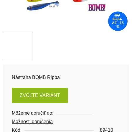
OD
€0,64
AŽ –15
%
Nástraha BOMB Rippa
ZVOĽTE VARIANT
Môžeme doručiť do:
Možnosti doručenia
Kód:
89410