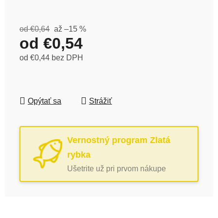
od €0,64
až –15 %
od
€0,54
od
€0,44
bez DPH
Jednotková cena:
Opýtať sa
Strážiť
Vernostný program Zlatá
rybka
Ušetrite už pri prvom nákupe