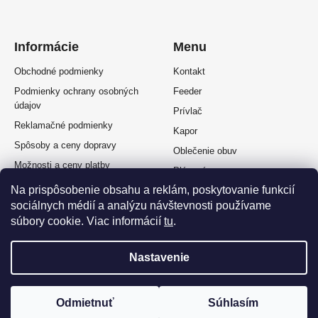
Informácie
Menu
Obchodné podmienky
Kontakt
Podmienky ochrany osobných
Feeder
údajov
Prívlač
Reklamačné podmienky
Kapor
Spôsoby a ceny dopravy
Oblečenie obuv
Možnosti a ceny platby
Plávaná
Splátkový predaj
Na prispôsobenie obsahu a reklám, poskytovanie funkcií
Muškárina
Odstúpenie od zmluvy
sociálnych médií a analýzu návštevnosti používame
súbory cookie. Viac informácií
tu
.
Nastavenie
Vytvoril Shoptet Premium
a
Adatelier
Odmietnuť
Súhlasím
Copyright 2026
OKFISH
. Všetky práva vyhradené.