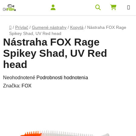
Prejsť na obsah
Hľadať
NÁKUPN
Domov
/
Prívlač
/
Gumené nástrahy
/
Kopytá
/
Nástraha FOX Rage
Spikey Shad, UV Red head
Nástraha FOX Rage
Spikey Shad, UV Red
head
Priemerné hodnotenie produktu je 0,0 z 5 hviezdičiek.
Neohodnotené
Podrobnosti hodnotenia
Značka:
FOX