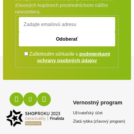
zľavových kupónoch prostredníctvom nášho
newslettera.
Odoberať
Zaškrtnutím súhlasíte s
podmienkami
Zápätie
ochrany osobných údajov
Vernostný program
Užívateľský účet
Zlatá rybka (zľavový program)