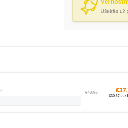
Vernostn
Ušetrite už
€37
8
€43,95
€30,37 bez