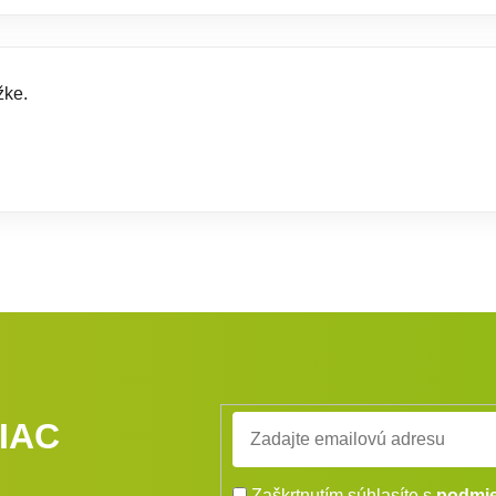
žke.
IAC
Zaškrtnutím súhlasíte s
podmie