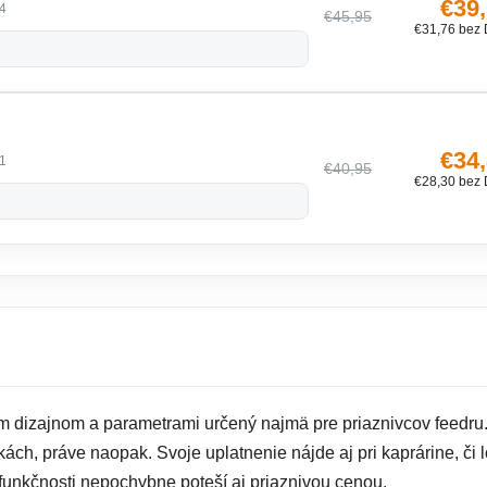
€39
4
€45,95
€31,76 bez
€34
1
€40,95
€28,30 bez
ím dizajnom a parametrami určený najmä pre priaznivcov feedru
kách, práve naopak. Svoje uplatnenie nájde aj pri kaprárine, či
funkčnosti nepochybne poteší aj priaznivou cenou.