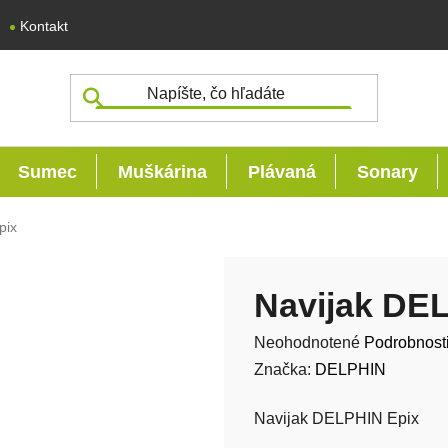
Kontakt
Sumec
Muškárina
Plávaná
Sonary
pix
Navijak DE
Priemerné hodnotenie produk
Neohodnotené
Podrobnost
Značka:
DELPHIN
Navijak DELPHIN Epix