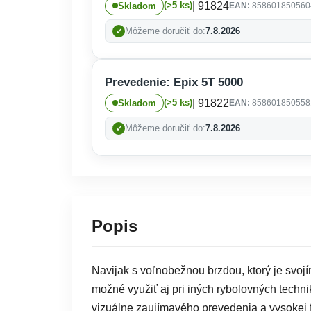
| 91824
(>5 ks)
Skladom
EAN:
858601850560
Môžeme doručiť do:
7.8.2026
Prevedenie: Epix 5T 5000
| 91822
(>5 ks)
Skladom
EAN:
858601850558
Môžeme doručiť do:
7.8.2026
Popis
Navijak s voľnobežnou brzdou, ktorý je svoj
možné využiť aj pri iných rybolovných techni
vizuálne zaujímavého prevedenia a vysokej 