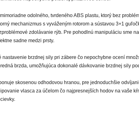
 mimoriadne odolného, tvrdeného ABS plastu, ktorý bez problémo
orný mechanizmus s vyváženým rotorom a sústavou 3+1 guľočk
zproblémové zdolávanie rýb. Pre pohodlnú manipuláciu sme nav
ktne sadne medzi prsty.
 nastavenie brzdnej sily pri zábere čo nepochybne ocení množs
predná brzda, umožňujúca dokonalé dávkovanie brzdnej sily pod
sponuje skosenou odhodovou hranou, pre jednoduchšie odvíjan
povanie vlasca za účelom čo najpresnejších hodov na vaše kŕm
cievky.