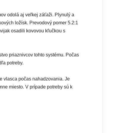
v odolá aj veľkej záťaži. Plynulý a
ových ložísk. Prevodový pomer 5.2:1
ijak osadili kovovou kľučkou s
tvo priaznivcov tohto systému. Počas
ľa potreby.
ie vlasca počas nahadzovania. Je
ne miesto. V prípade potreby sú k