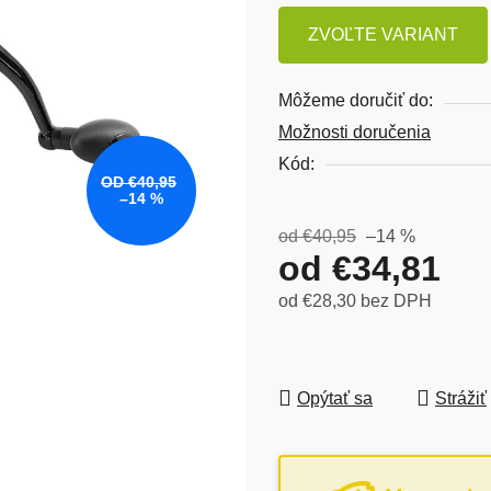
ZVOĽTE VARIANT
Môžeme doručiť do:
Možnosti doručenia
Kód:
OD €40,95
–14 %
od €40,95
–14 %
od
€34,81
od
€28,30
bez DPH
Jednotková cena:
Opýtať sa
Strážiť