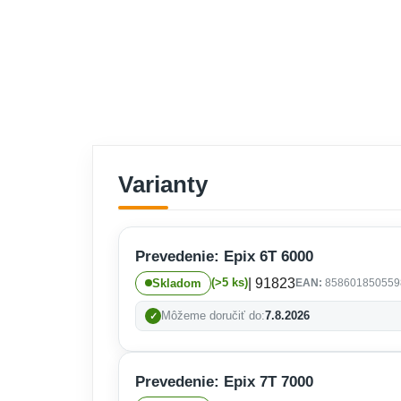
Varianty
Prevedenie: Epix 6T 6000
| 91823
(>5 ks)
Skladom
EAN:
858601850559
Môžeme doručiť do:
7.8.2026
Prevedenie: Epix 7T 7000