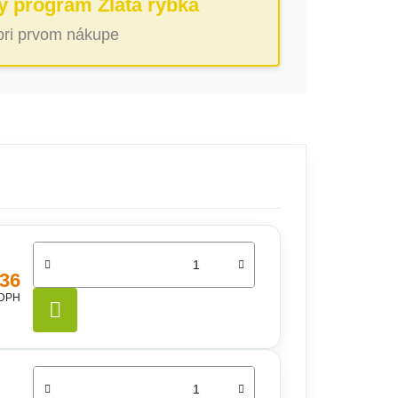
ý program Zlatá rybka
 pri prvom nákupe
,36
 DPH
DO KOŠÍKA