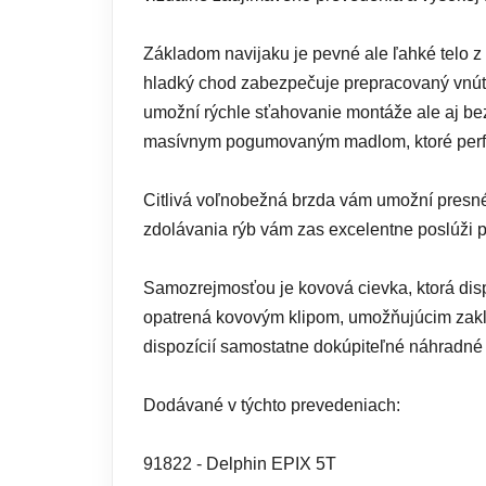
Základom navijaku je pevné ale ľahké telo z
hladký chod zabezpečuje prepracovaný vnút
umožní rýchle sťahovanie montáže ale aj be
masívnym pogumovaným madlom, ktoré perfe
Citlivá voľnobežná brzda vám umožní presné
zdolávania rýb vám zas excelentne poslúži 
Samozrejmosťou je kovová cievka, ktorá di
opatrená kovovým klipom, umožňujúcim zakli
dispozícií samostatne dokúpiteľné náhradné 
Dodávané v týchto prevedeniach:
91822 - Delphin EPIX 5T