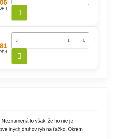
,06
 DPH
DO KOŠÍKA
,81
 DPH
DO KOŠÍKA
. Neznamená to však, že ho nie je
 love iných druhov rýb na ťažko. Okrem