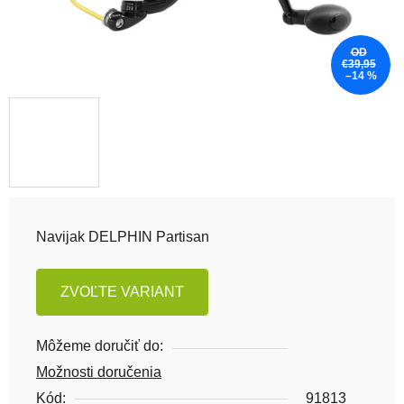
OD
€39,95
–14 %
Navijak DELPHIN Partisan
ZVOĽTE VARIANT
Môžeme doručiť do:
Možnosti doručenia
Kód:
91813