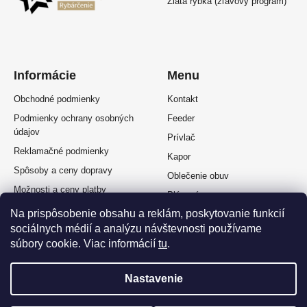
Zlatá rybka (zľavový program)
Informácie
Menu
Obchodné podmienky
Kontakt
Podmienky ochrany osobných
Feeder
údajov
Prívlač
Reklamačné podmienky
Kapor
Spôsoby a ceny dopravy
Oblečenie obuv
Možnosti a ceny platby
Plávaná
Splátkový predaj
Na prispôsobenie obsahu a reklám, poskytovanie funkcií
Muškárina
sociálnych médií a analýzu návštevnosti používame
Odstúpenie od zmluvy
súbory cookie. Viac informácií
tu
.
Nastavenie