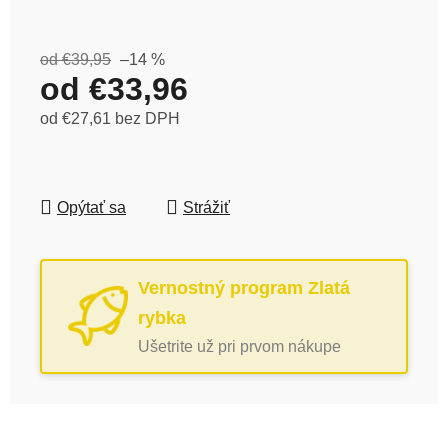
od €39,95
–14 %
od
€33,96
od
€27,61
bez DPH
Jednotková cena:
Opýtať sa
Strážiť
Vernostný program Zlatá
rybka
Ušetrite už pri prvom nákupe