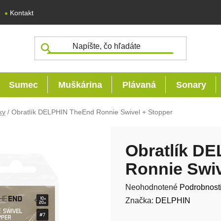
Kontakt
Sumec
Muškárina
Plávaná
Sonary
ky
/
Obratlík DELPHIN TheEnd Ronnie Swivel + Stopper
Obratlík D
Ronnie Swiv
Priemerné hodnotenie produk
Neohodnotené
Podrobnost
Značka:
DELPHIN