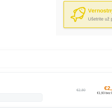
Vernostn
Ušetrite už
€2
€2,80
€1,93 bez