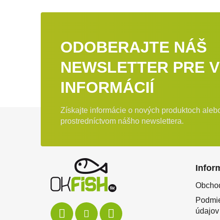
ODOBERAJTE NÁŠ
NEWSLETTER PRE V
INFORMÁCIÍ
Získajte informácie o nových produktoch ale
Zápätie
prostredníctvom nášho newslettera.
Infor
Obcho
Podmie
údajov