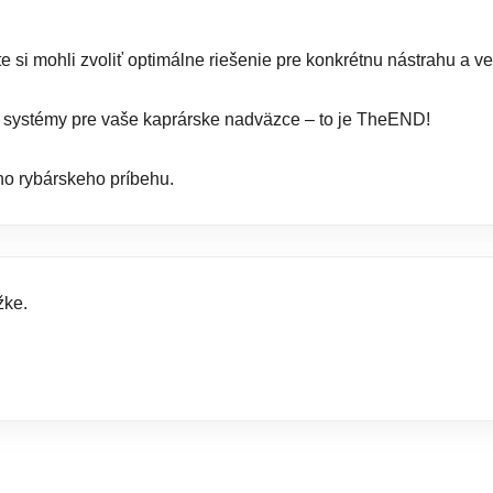
e si mohli zvoliť optimálne riešenie pre konkrétnu nástrahu a ve
vé systémy pre vaše kaprárske nadväzce – to je TheEND!
ho rybárskeho príbehu.
žke.