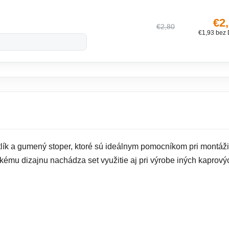
€2
€2,80
€1,93 bez
ík a gumený stoper, ktoré sú ideálnym pomocníkom pri montáži
ému dizajnu nachádza set využitie aj pri výrobe iných kaprový