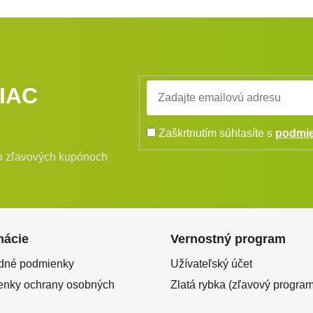
IAC
Zaškrtnutím súhlasíte s
podmie
bo zľavových kupónoch
mácie
Vernostný program
dné podmienky
Užívateľský účet
nky ochrany osobných
Zlatá rybka (zľavový program