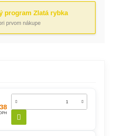
ý program Zlatá rybka
 pri prvom nákupe
,38
 DPH
DO KOŠÍKA