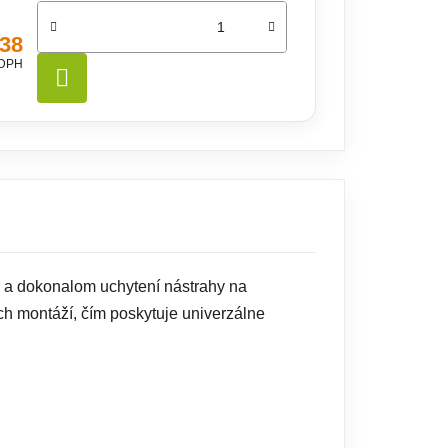
,38
 DPH
DO KOŠÍKA
 a dokonalom uchytení nástrahy na
ch montáží, čím poskytuje univerzálne