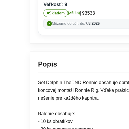
Veľkosť: 9
| 93533
(>5 ks)
Skladom
Môžeme doručiť do:
7.8.2026
Popis
Set Delphin TheEND Ronnie obsahuje obratl
koncovej montáži Ronnie Rig. Vďaka praktick
riešenie pre každého kaprára.
Balenie obsahuje:
- 10 ks obratlíkov