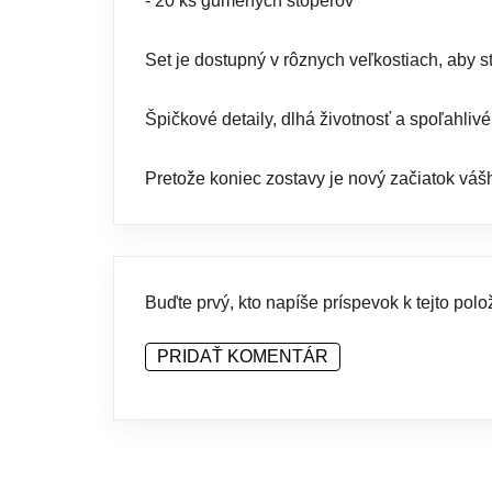
- 20 ks gumených stoperov
Set je dostupný v rôznych veľkostiach, aby st
Špičkové detaily, dlhá životnosť a spoľahli
Pretože koniec zostavy je nový začiatok váš
Buďte prvý, kto napíše príspevok k tejto polo
PRIDAŤ KOMENTÁR