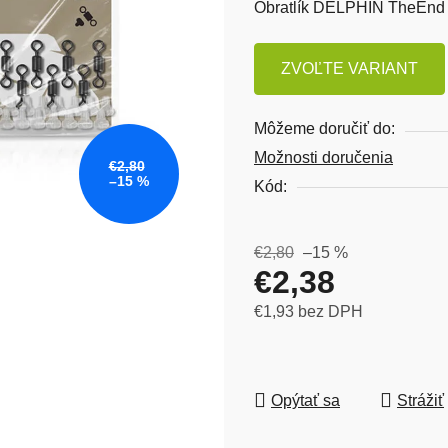
Obratlík DELPHIN TheEnd 
ZVOĽTE VARIANT
Môžeme doručiť do:
Možnosti doručenia
€2,80
–15 %
Kód:
€2,80
–15 %
€2,38
€1,93 bez DPH
Jednotková cena:
Opýtať sa
Strážiť