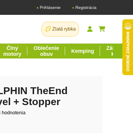
Registrácia
Prihlásenie
Zlatá rybka
NÁKUPNÝ K
Člny
Oblečenie
Záhrada
Kemping
motory
obuv
kutil
ELPHIN TheEnd
el + Stopper
tu je 0,0 z 5 hviezdičiek.
i hodnotenia