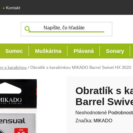
Kontakt
Sumec
Muškárina
Plávaná
Sonary
ky s karabínou
/
Obratlík s karabínkou MIKADO Barrel Swivel HX 3020
Obratlík s 
Barrel Swiv
Priemerné hodnotenie produk
Neohodnotené
Podrobnost
Značka:
MIKADO