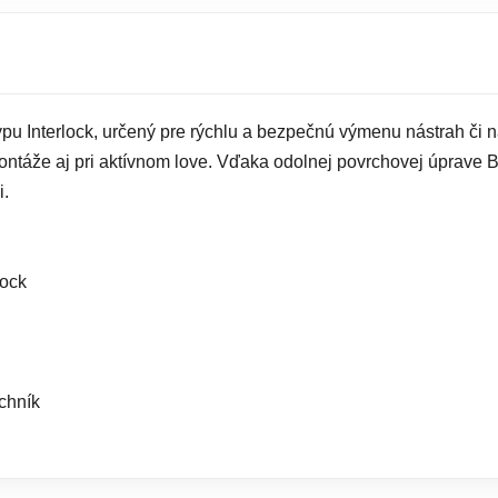
typu Interlock, určený pre rýchlu a bezpečnú výmenu nástrah či
montáže aj pri aktívnom love. Vďaka odolnej povrchovej úprave B
i.
lock
chník