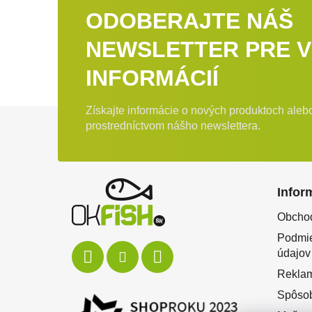
ODOBERAJTE NÁŠ
NEWSLETTER PRE V
INFORMÁCIÍ
Získajte informácie o nových produktoch ale
Zápätie
prostredníctvom nášho newslettera.
Infor
Obcho
Podmie
údajov
Rekla
Spôsob