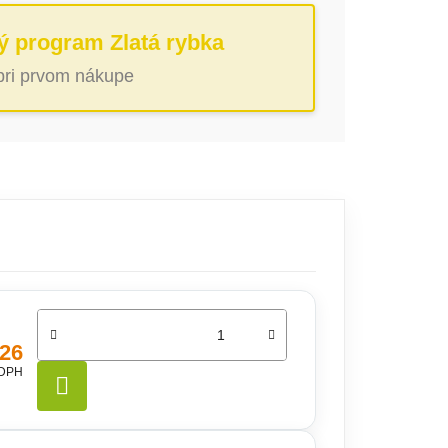
ý program Zlatá rybka
 pri prvom nákupe
,26
 DPH
DO KOŠÍKA