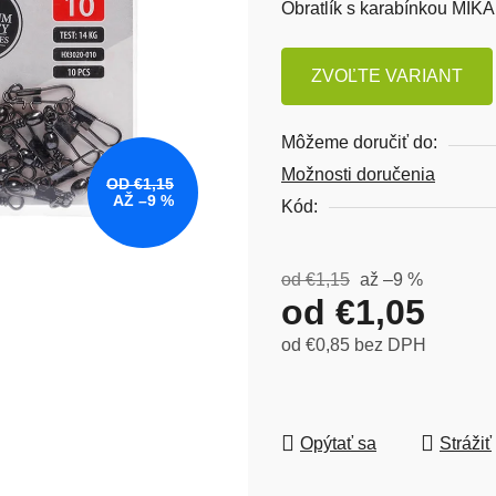
Obratlík s karabínkou MIK
ZVOĽTE VARIANT
Môžeme doručiť do:
Možnosti doručenia
OD €1,15
AŽ –9 %
Kód:
od €1,15
až –9 %
od
€1,05
od
€0,85
bez DPH
Jednotková cena:
Opýtať sa
Strážiť