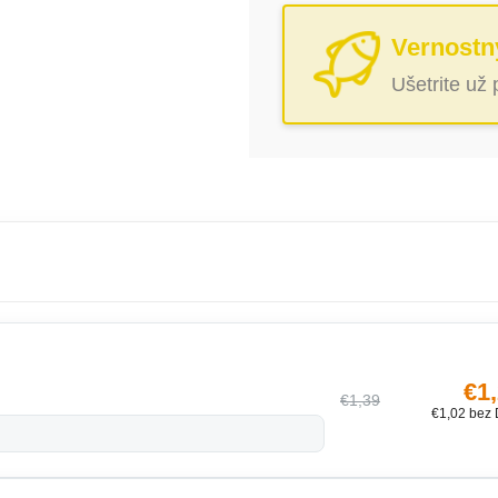
Vernostn
Ušetrite už
€1
€1,39
€1,02 bez