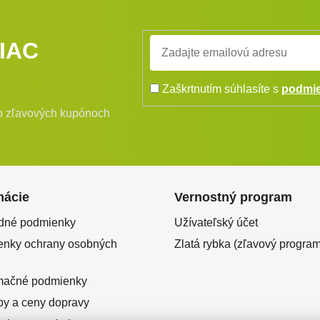
IAC
Zaškrtnutím súhlasíte s
podmie
bo zľavových kupónoch
mácie
Vernostný program
dné podmienky
Užívateľský účet
nky ochrany osobných
Zlatá rybka (zľavový program
mačné podmienky
y a ceny dopravy