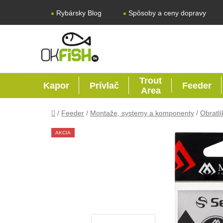
Prejsť na obsah
Rybársky Blog
Spôsoby a ceny dopravy
Trout
Kapor
Prívlač
Feeder
Area
Domov
/
Feeder
/
Montaže, systemy a komponenty
/
Obratlí
AKCIA