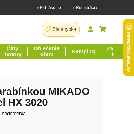
Registrácia
Prihlásenie
Zlatá rybka
NÁKUPNÝ K
Člny
Oblečenie
Záhrada
Kemping
motory
obuv
kutil
karabínkou MIKADO
el HX 3020
tu je 0,0 z 5 hviezdičiek.
i hodnotenia