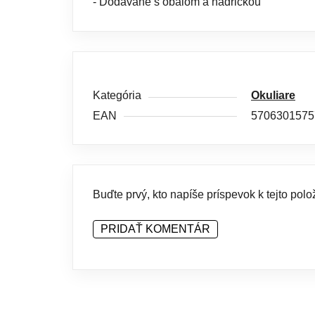
- Dodávané s obalom a hadričkou
Kategória
Okuliare
EAN
5706301575
Buďte prvý, kto napíše príspevok k tejto polo
PRIDAŤ KOMENTÁR