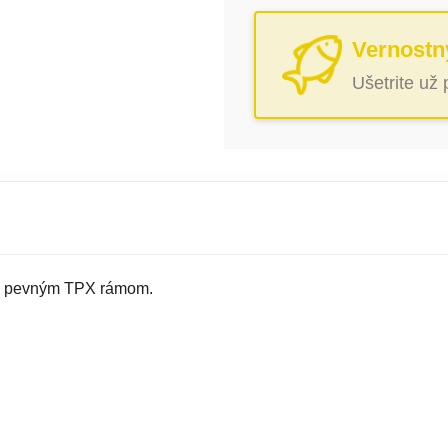
Vernostn
Ušetrite už
m, pevným TPX rámom.