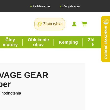
Registrácia
Prihlásenie
Zlatá rybka
NÁKUPNÝ K
Člny
Oblečenie
Záhrada
Kemping
motory
obuv
kutil
SAVAGE GEAR
ber
tu je 0,0 z 5 hviezdičiek.
i hodnotenia