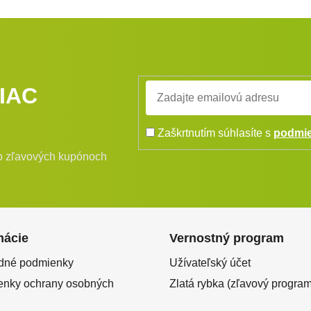
IAC
Zaškrtnutím súhlasíte s
podmie
bo zľavových kupónoch
mácie
Vernostný program
dné podmienky
Užívateľský účet
nky ochrany osobných
Zlatá rybka (zľavový program