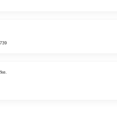
739
žke.