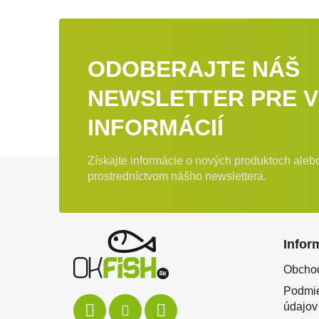
ODOBERAJTE NÁŠ
NEWSLETTER PRE V
INFORMÁCIÍ
Získajte informácie o nových produktoch ale
Zápätie
prostredníctvom nášho newslettera.
Infor
Obcho
Podmie
údajov