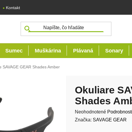
Kontakt
Sumec
Muškárina
Plávaná
Sonary
re SAVAGE GEAR Shades Amber
Okuliare 
Shades Am
Priemerné hodnotenie produk
Neohodnotené
Podrobnost
Značka:
SAVAGE GEAR