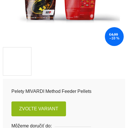
€4,99
–10 %
Pelety MIVARDI Method Feeder Pellets
ZVOĽTE VARIANT
Môžeme doručiť do: