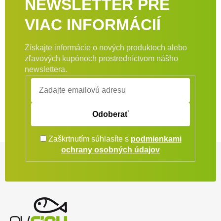
NEWSLETTER PRE
VIAC INFORMÁCIÍ
Získajte informácie o nových produktoch alebo
zľavových kupónoch prostredníctvom nášho
newslettera.
Odoberať
Zaškrtnutím súhlasíte s
podmienkami
Zápätie
ochrany osobných údajov