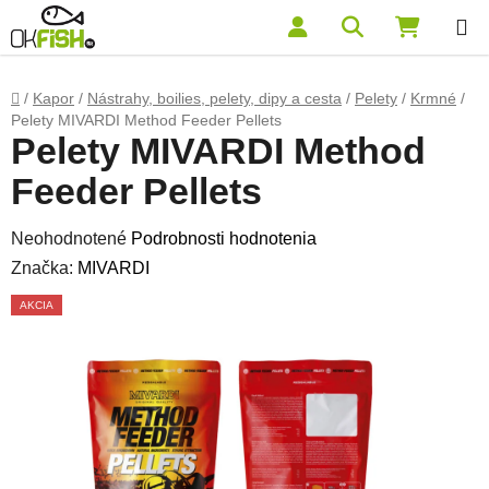
Prejsť na obsah
Hľadať
NÁKUP
Domov
/
Kapor
/
Nástrahy, boilies, pelety, dipy a cesta
/
Pelety
/
Krmné
/
Pelety MIVARDI Method Feeder Pellets
Pelety MIVARDI Method
Feeder Pellets
Priemerné hodnotenie produktu je 0,0 z 5 hviezdičiek.
Neohodnotené
Podrobnosti hodnotenia
Značka:
MIVARDI
AKCIA