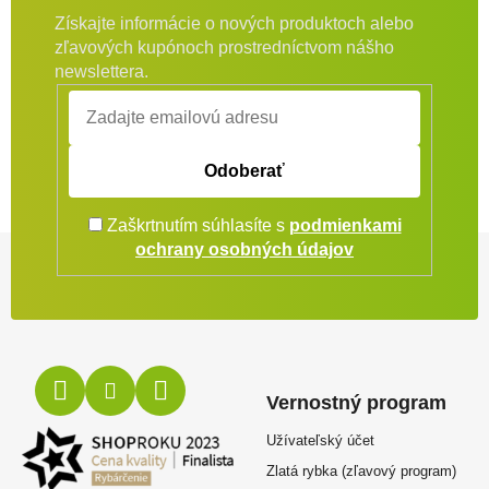
Získajte informácie o nových produktoch alebo
zľavových kupónoch prostredníctvom nášho
newslettera.
Odoberať
Zaškrtnutím súhlasíte s
podmienkami
Zápätie
ochrany osobných údajov
Vernostný program
Užívateľský účet
Zlatá rybka (zľavový program)