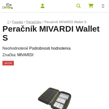
Prejsť na obsah
Hľadať
NÁKUPN
Domov
/
Feeder
/
Peračníky
/
Peračník MIVARDI Wallet S
Peračník MIVARDI Wallet
S
Priemerné hodnotenie produktu je 0,0 z 5 hviezdičiek.
Neohodnotené
Podrobnosti hodnotenia
Značka:
MIVARDI
AKCIA