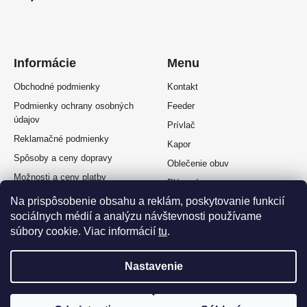
Informácie
Menu
Obchodné podmienky
Kontakt
Podmienky ochrany osobných
Feeder
údajov
Prívlač
Reklamačné podmienky
Kapor
Spôsoby a ceny dopravy
Oblečenie obuv
Možnosti a ceny platby
Plávaná
Splátkový predaj
Na prispôsobenie obsahu a reklám, poskytovanie funkcií
Muškárina
sociálnych médií a analýzu návštevnosti používame
Odstúpenie od zmluvy
súbory cookie. Viac informácií
tu
.
Nastavenie
Vytvoril Shoptet Premium
a
Adatelier