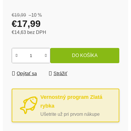
€19,99
–10 %
€17,99
€14,63 bez DPH
Jednotková cena:
DO KOŠÍKA
Opýtať sa
Strážiť
Vernostný program Zlatá
rybka
Ušetrite už pri prvom nákupe