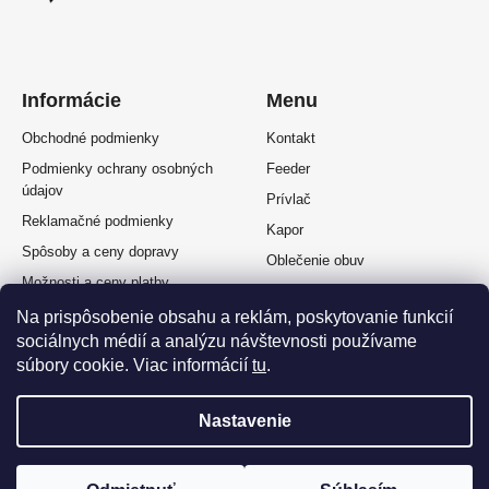
Informácie
Menu
Obchodné podmienky
Kontakt
Podmienky ochrany osobných
Feeder
údajov
Prívlač
Reklamačné podmienky
Kapor
Spôsoby a ceny dopravy
Oblečenie obuv
Možnosti a ceny platby
Plávaná
Splátkový predaj
Na prispôsobenie obsahu a reklám, poskytovanie funkcií
Muškárina
sociálnych médií a analýzu návštevnosti používame
Odstúpenie od zmluvy
súbory cookie. Viac informácií
tu
.
Nastavenie
Vytvoril Shoptet Premium
a
Adatelier