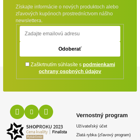
Získajte informácie o nových produktoch alebo
zľavových kupónoch prostredníctvom nášho
newslettera.
Odoberať
Zaškrtnutím súhlasíte s
podmienkami
Zápätie
ochrany osobných údajov
Vernostný program
Užívateľský účet
Zlatá rybka (zľavový program)