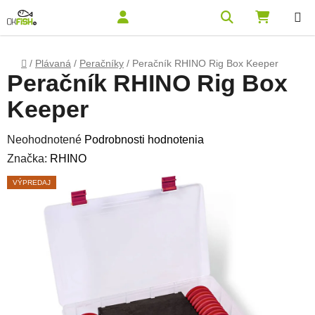
Prejsť na obsah
Hľadať
NÁKUPN
Domov
/
Plávaná
/
Peračníky
/
Peračník RHINO Rig Box Keeper
Peračník RHINO Rig Box
Keeper
Priemerné hodnotenie produktu je 0,0 z 5 hviezdičiek.
Neohodnotené
Podrobnosti hodnotenia
Značka:
RHINO
VÝPREDAJ