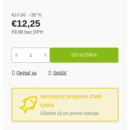
€17,50
–30 %
€12,25
€9,96 bez DPH
Jednotková cena:
DO KOŠÍKA
Opýtať sa
Strážiť
Vernostný program Zlatá
rybka
Ušetrite už pri prvom nákupe