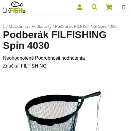
Prejsť na obsah
Hľadať
NÁKUP
Domov
/
Muškárina
/
Podberáky
/
Podberák FILFISHING Spin 4030
Podberák FILFISHING
Spin 4030
Priemerné hodnotenie produktu je 0,0 z 5 hviezdičiek.
Neohodnotené
Podrobnosti hodnotenia
Značka:
FILFISHING