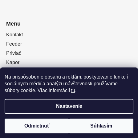
Menu
Kontakt
Feeder
Prívlač
Kapor
Oblečenie obuv
Na prispôsobenie obsahu a reklám, poskytovanie funkcií
Plávaná
sociálnych médií a analýzu návštevnosti používame
Muškárina
súbory cookie. Viac informácií
tu
.
Nastavenie
Vytvoril Shoptet Premium
a
Adatelier
Odmietnuť
Súhlasím
Copyright 2026
OKFISH
. Všetky práva vyhradené.
Upraviť nastavenie cookies