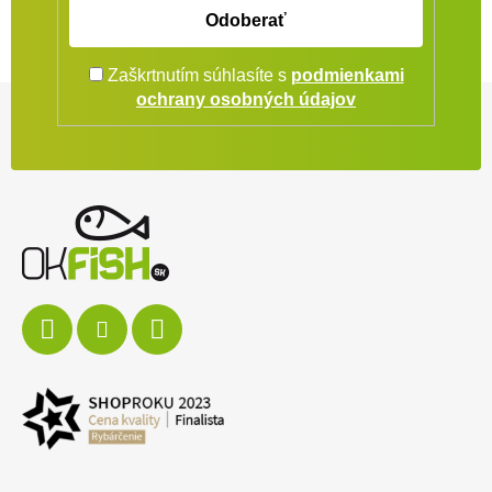
Odoberať
Zaškrtnutím súhlasíte s
podmienkami
Zápätie
ochrany osobných údajov