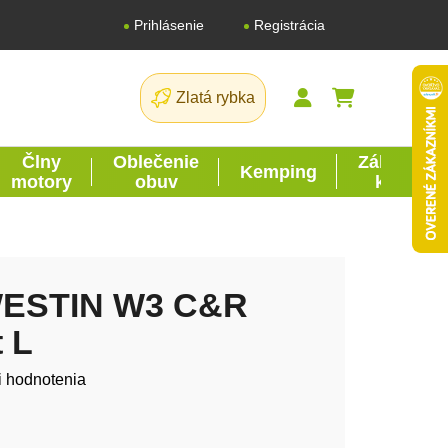
Registrácia
Prihlásenie
Zlatá rybka
NÁKUPNÝ K
Člny
Oblečenie
Záhrada
Kemping
motory
obuv
kutil
WESTIN W3 C&R
 L
tu je 0,0 z 5 hviezdičiek.
i hodnotenia