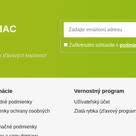
IAC
Zaškrtnutím súhlasíte s
podmie
bo zľavových kupónoch
mácie
Vernostný program
dné podmienky
Užívateľský účet
nky ochrany osobných
Zlatá rybka (zľavový program
mačné podmienky
y a ceny dopravy