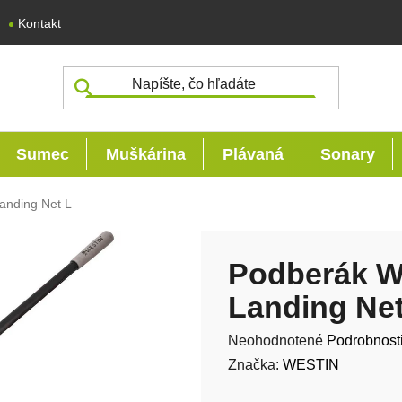
Kontakt
Sumec
Muškárina
Plávaná
Sonary
nding Net L
Podberák 
Landing Net
Priemerné hodnotenie produk
Neohodnotené
Podrobnost
Značka:
WESTIN