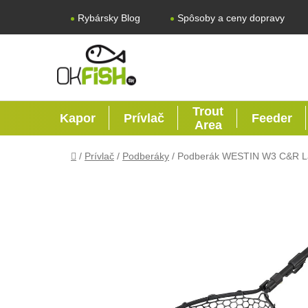
Prejsť na obsah
Rybársky Blog
Spôsoby a ceny dopravy
Trout
Kapor
Prívlač
Feeder
Area
Domov
/
Prívlač
/
Podberáky
/
Podberák WESTIN W3 C&R La