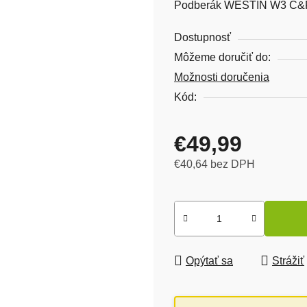
Podberák WESTIN W3 C&R
Dostupnosť
Môžeme doručiť do:
Možnosti doručenia
Kód:
€49,99
€40,64 bez DPH
Jednotková cena:
Opýtať sa
Strážiť