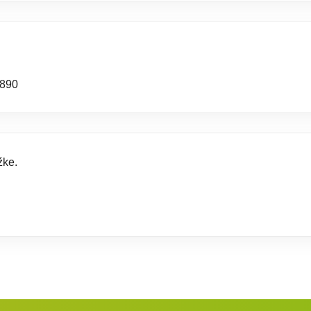
890
žke.