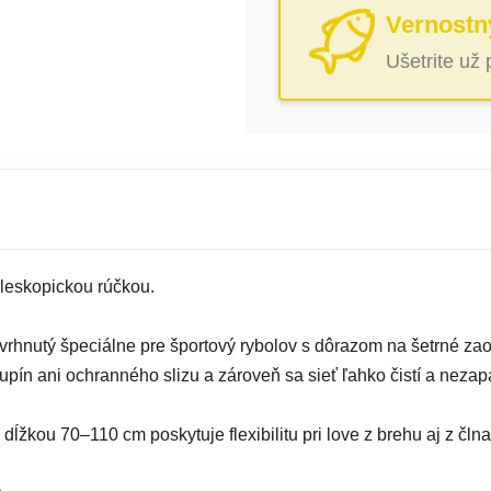
Vernostn
Ušetrite už
leskopickou rúčkou.
rhnutý špeciálne pre športový rybolov s dôrazom na šetrné za
ín ani ochranného slizu a zároveň sa sieť ľahko čistí a nezap
dĺžkou 70–110 cm poskytuje flexibilitu pri love z brehu aj z člna