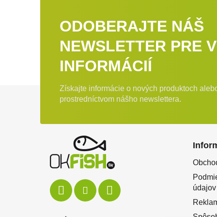
ODOBERAJTE NÁŠ
NEWSLETTER PRE V
INFORMÁCIÍ
Získajte informácie o nových produktoch ale
Zápätie
prostredníctvom nášho newslettera.
Infor
Obcho
Podmie
údajov
Rekla
Spôsob