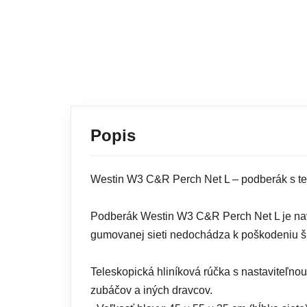
Popis
Westin W3 C&R Perch Net L – podberák s te
Podberák Westin W3 C&R Perch Net L je nav
gumovanej sieti nedochádza k poškodeniu šup
Teleskopická hliníková rúčka s nastaviteľnou 
zubáčov a iných dravcov.