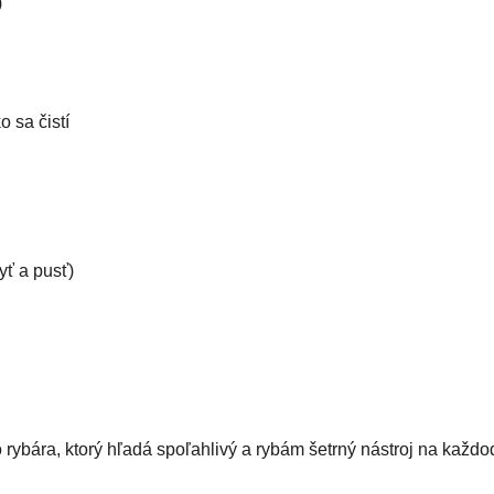
)
 sa čistí
ť a pusť)
ybára, ktorý hľadá spoľahlivý a rybám šetrný nástroj na každo