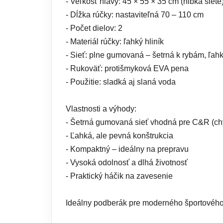
- Veľkosť hlavy: 45 × 55 × 35 cm (hĺbka siete
- Dĺžka rúčky: nastaviteľná 70 – 110 cm
- Počet dielov: 2
- Materiál rúčky: ľahký hliník
- Sieť: plne gumovaná – šetrná k rybám, ľahko
- Rukoväť: protišmyková EVA pena
- Použitie: sladká aj slaná voda
Vlastnosti a výhody:
- Šetrná gumovaná sieť vhodná pre C&R (chy
- Ľahká, ale pevná konštrukcia
- Kompaktný – ideálny na prepravu
- Vysoká odolnosť a dlhá životnosť
- Praktický háčik na zavesenie
Ideálny podberák pre moderného športového r