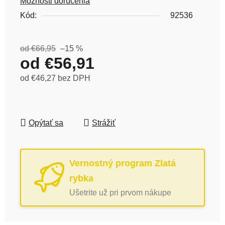
Možnosti doručenia
Kód:
92536
od €66,95
–15 %
od
€56,91
od
€46,27
bez DPH
Jednotková cena:
Opýtať sa
Strážiť
Vernostný program Zlatá
rybka
Ušetrite už pri prvom nákupe