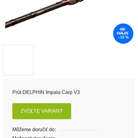
OD
€66,95
–15 %
Prút DELPHIN Impala Carp V3
ZVOĽTE VARIANT
Môžeme doručiť do: