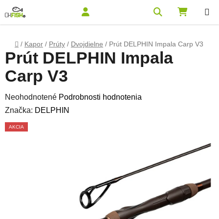
Prejsť na obsah
Hľadať
NÁKUPN
Domov
/
Kapor
/
Prúty
/
Dvojdielne
/
Prút DELPHIN Impala Carp V3
Prút DELPHIN Impala
Carp V3
Priemerné hodnotenie produktu je 0,0 z 5 hviezdičiek.
Neohodnotené
Podrobnosti hodnotenia
Značka:
DELPHIN
AKCIA