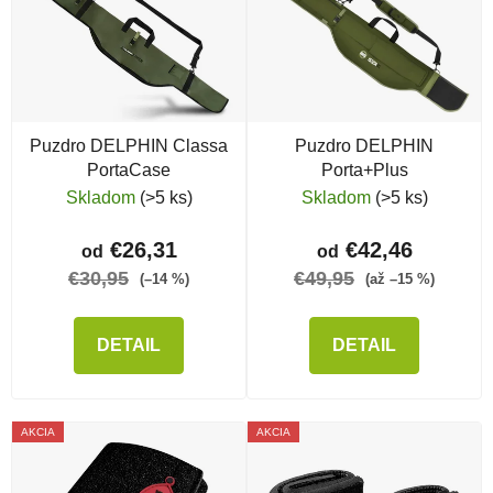
Puzdro DELPHIN Classa
Puzdro DELPHIN
PortaCase
Porta+Plus
Skladom
(>5 ks)
Skladom
(>5 ks)
€26,31
€42,46
od
od
€30,95
€49,95
(–14 %)
(až –15 %)
DETAIL
DETAIL
AKCIA
AKCIA