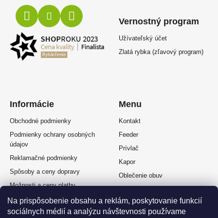
Vernostný program
Užívateľský účet
Zlatá rybka (zľavový program)
Informácie
Menu
Obchodné podmienky
Kontakt
Podmienky ochrany osobných
Feeder
údajov
Prívlač
Reklamačné podmienky
Kapor
Spôsoby a ceny dopravy
Oblečenie obuv
Možnosti a ceny platby
Plávaná
Splátkový predaj
Na prispôsobenie obsahu a reklám, poskytovanie funkcií
Muškárina
sociálnych médií a analýzu návštevnosti používame
Odstúpenie od zmluvy