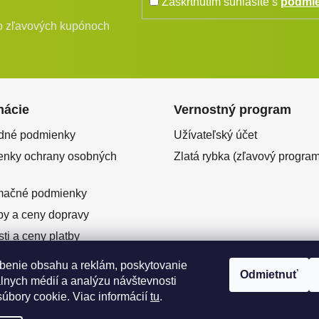
Zaškrtnutím súhlasíte s
podmie
bo zľavových kupónoch
mácie
Vernostný program
dné podmienky
Užívateľský účet
nky ochrany osobných
Zlatá rybka (zľavový program
mačné podmienky
y a ceny dopravy
ti a ceny platby
ový predaj
benie obsahu a reklám, poskytovanie
Odmietnuť
enie od zmluvy
álnych médií a analýzu návštevnosti
úbory cookie. Viac informácií
tu
.