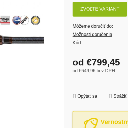
ZVOĽTE VARIANT
Môžeme doručiť do:
Možnosti doručenia
Kód:
od
€799,45
od
€649,96
bez DPH
Jednotková cena:
Opýtať sa
Strážiť
Vernostn