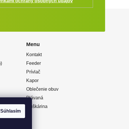
nkami ochrany osobných údajov
Menu
Kontakt
)
Feeder
Prívlač
Kapor
Oblečenie obuv
Plávaná
Muškárina
Súhlasím