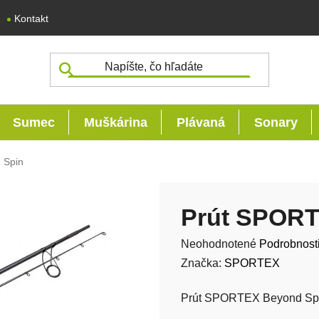
Kontakt
Sumec
Muškárina
Plávaná
Sonary
 Spin
Prút SPORT
Priemerné hodnotenie produk
Neohodnotené
Podrobnost
Značka:
SPORTEX
Prút SPORTEX Beyond Sp