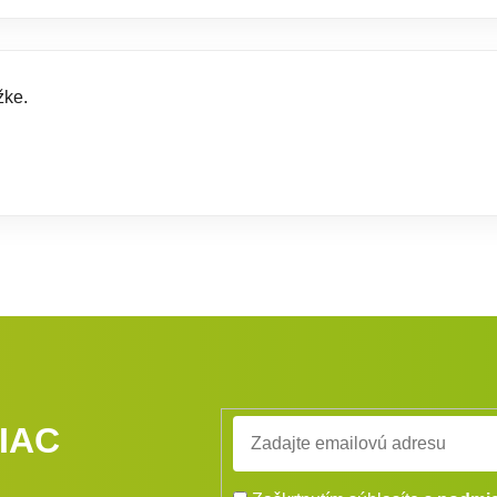
žke.
IAC