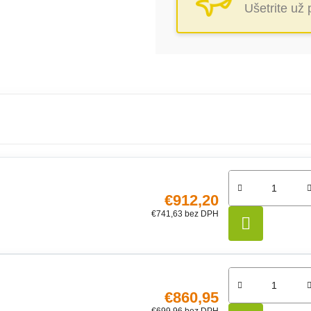
Ušetrite už
€912,20
€741,63 bez DPH
DO KO
€860,95
€699,96 bez DPH