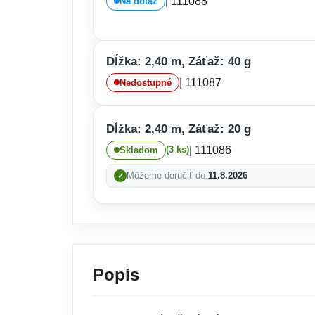
| 111088
Na dotaz
Dĺžka: 2,40 m, Záťaž: 40 g
| 111087
Nedostupné
Dĺžka: 2,40 m, Záťaž: 20 g
| 111086
(3 ks)
Skladom
Môžeme doručiť do:
11.8.2026
Popis