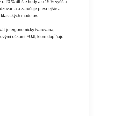
 o 20 % dlhšie hody a o 15 % vyššiu
adzovania a zaručuje presnejšie a
y klasických modelov.
väť je ergonomicky tvarovaná,
novými očkami FUJI, ktoré dopĺňajú