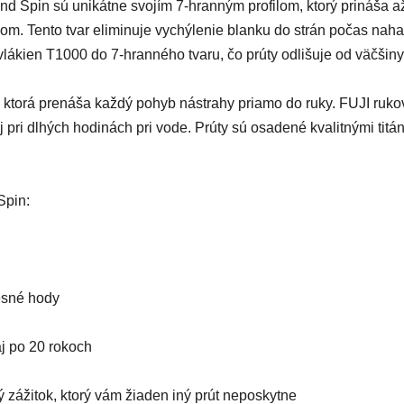
 Spin sú unikátne svojím 7-hranným profilom, ktorý prináša až
ilom. Tento tvar eliminuje vychýlenie blanku do strán počas nah
vlákien T1000 do 7-hranného tvaru, čo prúty odlišuje od väčšin
 ktorá prenáša každý pohyb nástrahy priamo do ruky. FUJI ruko
ri dlhých hodinách pri vode. Prúty sú osadené kvalitnými titá
Spin:
esné hody
aj po 20 rokoch
ážitok, ktorý vám žiaden iný prút neposkytne