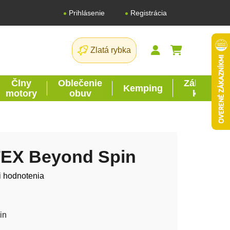
Registrácia
Prihlásenie
Zlatá rybka
NÁKUPNÝ K
Člny
Oblečenie
Záhrada
Kemping
motory
obuv
kutil
EX Beyond Spin
tu je 0,0 z 5 hviezdičiek.
i hodnotenia
in