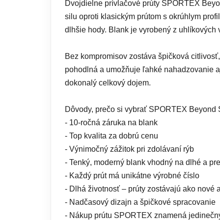
Dvojdielne prívlačové prúty SPORTEX Beyond
silu oproti klasickým prútom s okrúhlym prof
dlhšie hody. Blank je vyrobený z uhlíkových 
Bez kompromisov zostáva špičková citlivosť,
pohodlná a umožňuje ľahké nahadzovanie aj p
dokonalý celkový dojem.
Dôvody, prečo si vybrať SPORTEX Beyond 
- 10-ročná záruka na blank
- Top kvalita za dobrú cenu
- Výnimočný zážitok pri zdolávaní rýb
- Tenký, moderný blank vhodný na dlhé a pr
- Každý prút má unikátne výrobné číslo
- Dlhá životnosť – prúty zostávajú ako nové 
- Nadčasový dizajn a špičkové spracovanie
- Nákup prútu SPORTEX znamená jedinečný z