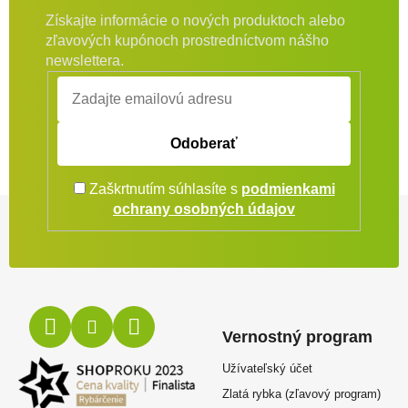
Získajte informácie o nových produktoch alebo
zľavových kupónoch prostredníctvom nášho
newslettera.
Odoberať
Zaškrtnutím súhlasíte s
podmienkami
Zápätie
ochrany osobných údajov
Vernostný program
Užívateľský účet
Zlatá rybka (zľavový program)