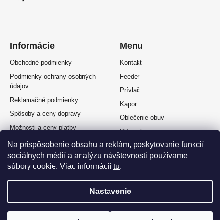
Informácie
Menu
Obchodné podmienky
Kontakt
Podmienky ochrany osobných
Feeder
údajov
Prívlač
Reklamačné podmienky
Kapor
Spôsoby a ceny dopravy
Oblečenie obuv
Možnosti a ceny platby
Plávaná
Splátkový predaj
Na prispôsobenie obsahu a reklám, poskytovanie funkcií
Muškárina
Odstúpenie od zmluvy
sociálnych médií a analýzu návštevnosti používame
súbory cookie. Viac informácií
tu
.
Nastavenie
Vytvoril Shoptet Premium
a
Adatelier