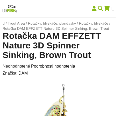
Prejsť na obsah
Hľadať
NÁK
Domov
/
Trout Area
/
Rotačky, blyskáče, plandavky
/
Rotačky, blyskáče
/
Rotačka DAM EFFZETT Nature 3D Spinner Sinking, Brown Trout
Rotačka DAM EFFZETT
Nature 3D Spinner
Sinking, Brown Trout
Priemerné hodnotenie produktu je 0,0 z 5 hviezdičiek.
Neohodnotené
Podrobnosti hodnotenia
Značka:
DAM