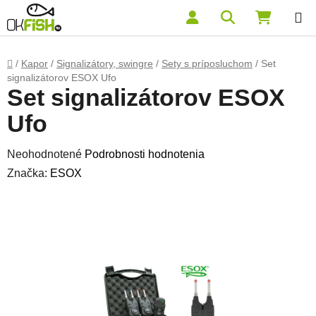
Prejsť na obsah
Hľadať
NÁKUP
Domov
/
Kapor
/
Signalizátory, swingre
/
Sety s príposluchom
/
Set
signalizátorov ESOX Ufo
Set signalizátorov ESOX
Ufo
Priemerné hodnotenie produktu je 0,0 z 5 hviezdičiek.
Neohodnotené
Podrobnosti hodnotenia
Značka:
ESOX