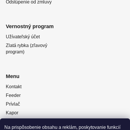
Odstúpenie od zmluvy
Vernostný program
Užívateľský účet
Zlatá rybka (zľavový
program)
Menu
Kontakt
Feeder
Prívlač
Kapor
Oblečenie obuv
Na prispôsobenie obsahu a reklám, poskytovanie funkcií