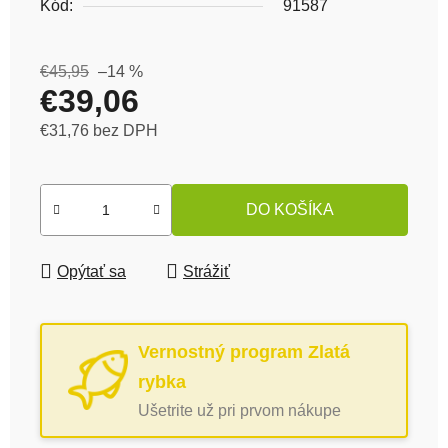
Kód:
91587
€45,95
–14 %
€39,06
€31,76 bez DPH
Jednotková cena:
DO KOŠÍKA
Opýtať sa
Strážiť
Vernostný program Zlatá
rybka
Ušetrite už pri prvom nákupe