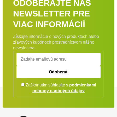
ODOBERAJTE NÁŠ
NEWSLETTER PRE
VIAC INFORMÁCIÍ
Získajte informácie o nových produktoch alebo
zľavových kupónoch prostredníctvom nášho
newslettera.
Odoberať
Zaškrtnutím súhlasíte s
podmienkami
Zápätie
ochrany osobných údajov