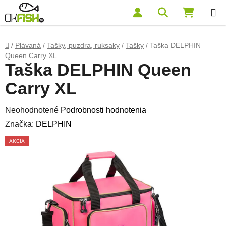
Prejsť na obsah
Hľadať
NÁKUP
Domov
/
Plávaná
/
Tašky, puzdra, ruksaky
/
Tašky
/
Taška DELPHIN
Queen Carry XL
Taška DELPHIN Queen
Carry XL
Priemerné hodnotenie produktu je 0,0 z 5 hviezdičiek.
Neohodnotené
Podrobnosti hodnotenia
Značka:
DELPHIN
AKCIA