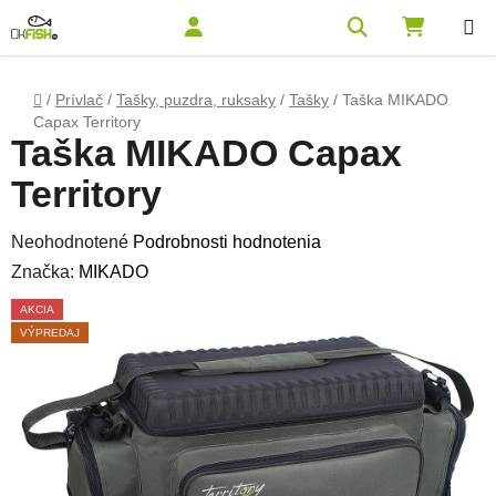
Prejsť na obsah
Hľadať
NÁKUPN
Domov
/
Prívlač
/
Tašky, puzdra, ruksaky
/
Tašky
/
Taška MIKADO
Capax Territory
Taška MIKADO Capax
Territory
Priemerné hodnotenie produktu je 0,0 z 5 hviezdičiek.
Neohodnotené
Podrobnosti hodnotenia
Značka:
MIKADO
AKCIA
VÝPREDAJ