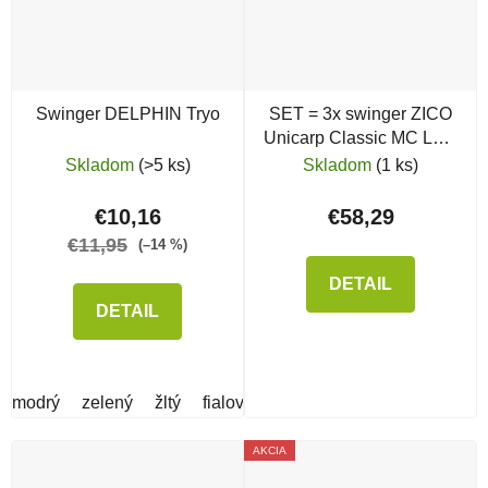
Swinger DELPHIN Tryo
SET = 3x swinger ZICO
Unicarp Classic MC LED
s klipom
Skladom
(>5 ks)
Skladom
(1 ks)
€10,16
€58,29
€11,95
(–14 %)
DETAIL
DETAIL
modrý
zelený
žltý
fialový
čierny
červený
AKCIA