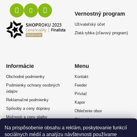
Vernostný program
Užívateľský účet
Zlatá rybka (zľavový program)
Informácie
Menu
Obchodné podmienky
Kontakt
Podmienky ochrany osobných
Feeder
údajov
Prívlač
Reklamačné podmienky
Kapor
Spôsoby a ceny dopravy
Oblečenie obuv
Možnosti a ceny platby
Plávaná
Splátkový predaj
Na prispôsobenie obsahu a reklám, poskytovanie funkcií
Muškárina
Odstúpenie od zmluvy
sociálnych médií a analýzu návštevnosti používame