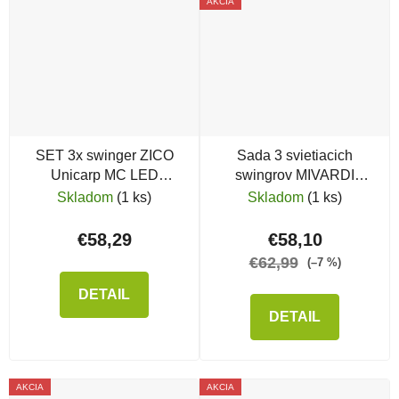
AKCIA
SET 3x swinger ZICO
Sada 3 svietiacich
Unicarp MC LED
swingrov MIVARDI
magnetickým klipom
Swing Arm MCX 88
Skladom
(1 ks)
Skladom
(1 ks)
€58,29
€58,10
€62,99
(–7 %)
DETAIL
DETAIL
AKCIA
AKCIA