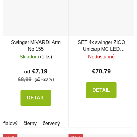
Swinger MIVARDI Arm
SET 4x swinger ZICO
No 155
Unicarp MC LED
magnetickým klipom
Skladom
(1 ks)
Nedostupné
€7,19
€70,79
od
€8,99
(až –20 %)
DETAIL
DETAIL
fialový
čierny
červený
AKCIA
AKCIA