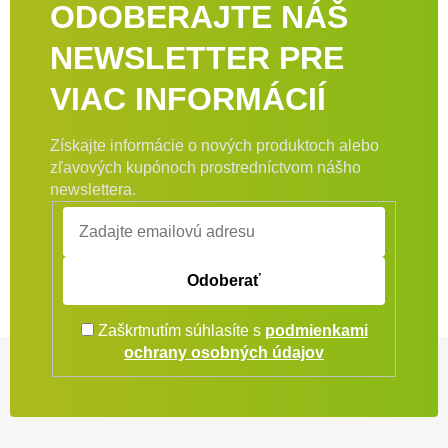
ODOBERAJTE NÁŠ
NEWSLETTER PRE
VIAC INFORMÁCIÍ
Získajte informácie o nových produktoch alebo
zľavových kupónoch prostredníctvom nášho
newslettera.
Odoberať
Zaškrtnutím súhlasíte s
podmienkami
Zápätie
ochrany osobných údajov