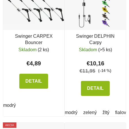
Swinger CARPEX
Swinger DELPHIN
Bouncer
Carpy
Skladom
(2 ks)
Skladom
(>5 ks)
€4,89
€10,16
€11,95
(–14 %)
DETAIL
DETAIL
modrý
modrý
zelený
žltý
fialový
AKCIA