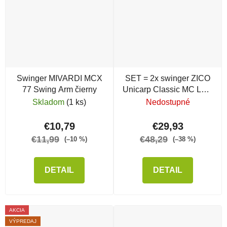
Swinger MIVARDI MCX
SET = 2x swinger ZICO
77 Swing Arm čierny
Unicarp Classic MC LED
s klipom
Skladom
(1 ks)
Nedostupné
€10,79
€29,93
€11,99
€48,29
(–10 %)
(–38 %)
DETAIL
DETAIL
AKCIA
VÝPREDAJ