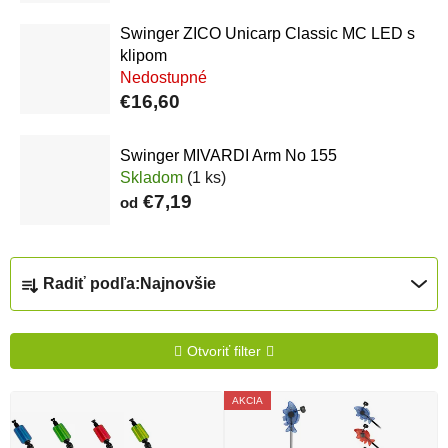
Swinger ZICO Unicarp Classic MC LED s
klipom
Nedostupné
€16,60
Swinger MIVARDI Arm No 155
Skladom
(1 ks)
€7,19
od
Radenie produktov
Radiť podľa:
Najnovšie
Otvoriť filter
Výpis produktov
AKCIA