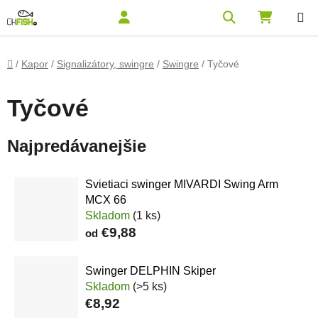
Prejsť na obsah
Hľadať
NÁKUPN
Domov
/
Kapor
/
Signalizátory, swingre
/
Swingre
/
Tyčové
Tyčové
Najpredávanejšie
Svietiaci swinger MIVARDI Swing Arm
MCX 66
Skladom
(1 ks)
€9,88
od
Swinger DELPHIN Skiper
Skladom
(>5 ks)
€8,92