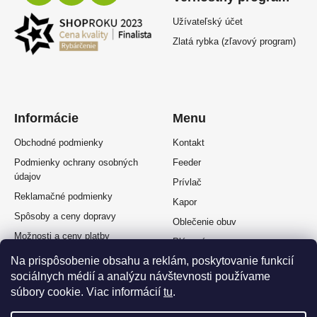
Užívateľský účet
Zlatá rybka (zľavový program)
Informácie
Menu
Obchodné podmienky
Kontakt
Podmienky ochrany osobných
Feeder
údajov
Prívlač
Reklamačné podmienky
Kapor
Spôsoby a ceny dopravy
Oblečenie obuv
Možnosti a ceny platby
Plávaná
Splátkový predaj
Na prispôsobenie obsahu a reklám, poskytovanie funkcií
Muškárina
Odstúpenie od zmluvy
sociálnych médií a analýzu návštevnosti používame
súbory cookie. Viac informácií
tu
.