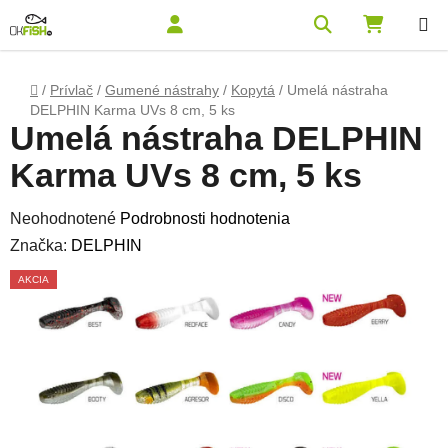
Prejsť na obsah
Hľadať
NÁKUPN
Domov
/
Prívlač
/
Gumené nástrahy
/
Kopytá
/
Umelá nástraha
DELPHIN Karma UVs 8 cm, 5 ks
Umelá nástraha DELPHIN
Karma UVs 8 cm, 5 ks
Priemerné hodnotenie produktu je 0,0 z 5 hviezdičiek.
Neohodnotené
Podrobnosti hodnotenia
Značka:
DELPHIN
AKCIA