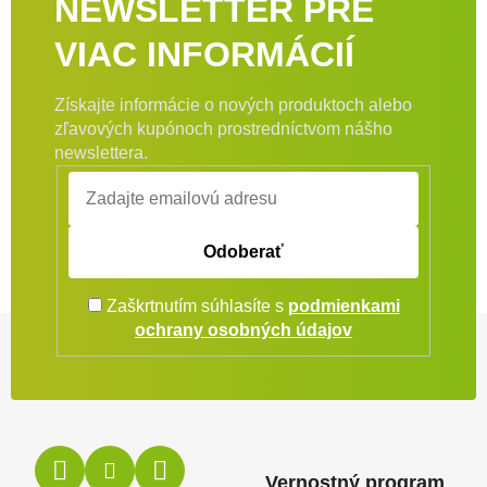
NEWSLETTER PRE
VIAC INFORMÁCIÍ
Získajte informácie o nových produktoch alebo
zľavových kupónoch prostredníctvom nášho
newslettera.
Odoberať
Zaškrtnutím súhlasíte s
podmienkami
Zápätie
ochrany osobných údajov
Vernostný program