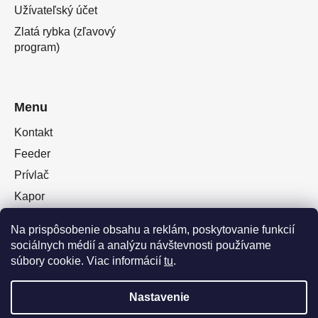
Užívateľský účet
Zlatá rybka (zľavový
program)
Menu
Kontakt
Feeder
Prívlač
Kapor
Oblečenie obuv
Na prispôsobenie obsahu a reklám, poskytovanie funkcií
Plávaná
sociálnych médií a analýzu návštevnosti používame
Muškárina
súbory cookie. Viac informácií
tu
.
Nastavenie