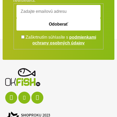
newslettera.
Odoberať
Zaškrtnutím súhlasíte s
podmienkami
Zápätie
ochrany osobných údajov