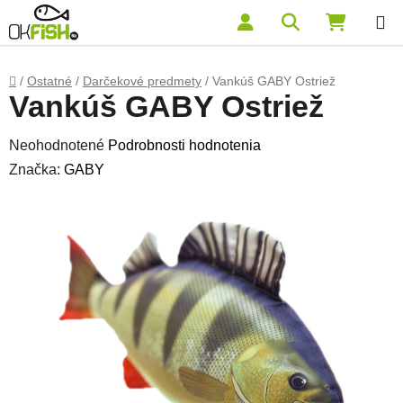
Prejsť na obsah
Hľadať
NÁKUP
Domov
/
Ostatné
/
Darčekové predmety
/
Vankúš GABY Ostriež
Vankúš GABY Ostriež
Priemerné hodnotenie produktu je 0,0 z 5 hviezdičiek.
Neohodnotené
Podrobnosti hodnotenia
Značka:
GABY