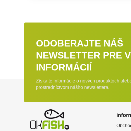
ODOBERAJTE NÁŠ
NEWSLETTER PRE V
INFORMÁCIÍ
Získajte informácie o nových produktoch ale
Zápätie
prostredníctvom nášho newslettera.
Infor
Obcho