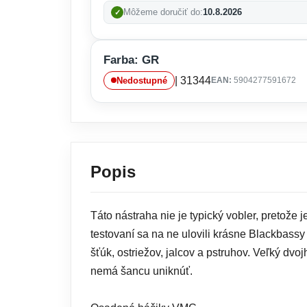
Môžeme doručiť do:
10.8.2026
Farba: GR
| 31344
Nedostupné
EAN:
5904277591672
Popis
Táto nástraha nie je typický vobler, pretože j
testovaní sa na ne ulovili krásne Blackbassy
šťúk, ostriežov, jalcov a pstruhov. Veľký dv
nemá šancu uniknúť.