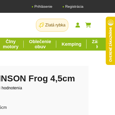
Registrácia
Prihlásenie
Zlatá rybka
NÁKUPNÝ K
Člny
Oblečenie
Záhrada
Kemping
motory
obuv
kutil
INSON Frog 4,5cm
tu je 0,0 z 5 hviezdičiek.
i hodnotenia
,5cm