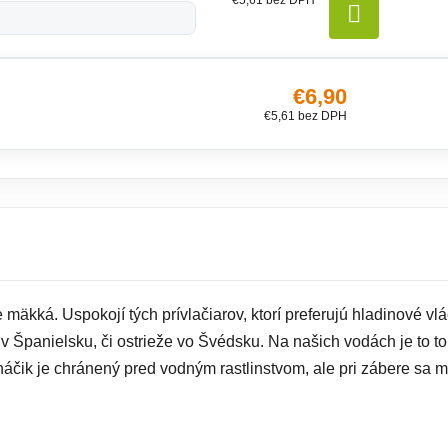
DO KO
€6,90
€5,61 bez DPH
e mäkká. Uspokojí tých prívlačiarov, ktorí preferujú hladinové vl
 v Španielsku, či ostrieže vo Švédsku. Na našich vodách je to t
ojháčik je chránený pred vodným rastlinstvom, ale pri zábere sa 