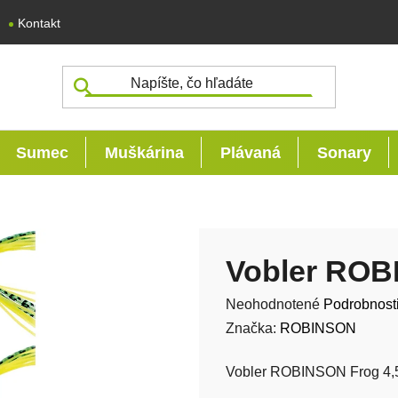
Kontakt
Sumec
Muškárina
Plávaná
Sonary
Vobler ROB
Priemerné hodnotenie produk
Neohodnotené
Podrobnost
Značka:
ROBINSON
Vobler ROBINSON Frog 4