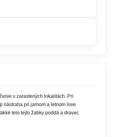
ŠÍKA
áčenie v zarastených lokalitách. Pri
op nástraha pri jarnom a letnom love
mäkké telo tejto žabky poddá a dravec