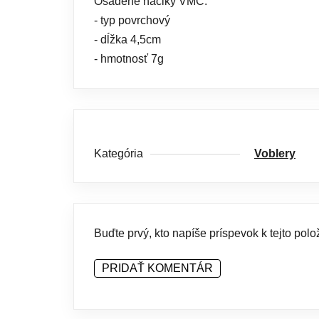
Osadené háčiky VMC.
- typ povrchový
- dĺžka 4,5cm
- hmotnosť 7g
Kategória
Voblery
Buďte prvý, kto napíše príspevok k tejto polo
PRIDAŤ KOMENTÁR