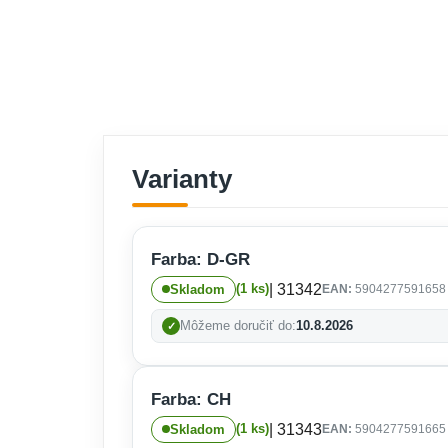
Varianty
Farba: D-GR
| 31342
(1 ks)
Skladom
EAN:
5904277591658
Môžeme doručiť do:
10.8.2026
Farba: CH
| 31343
(1 ks)
Skladom
EAN:
5904277591665