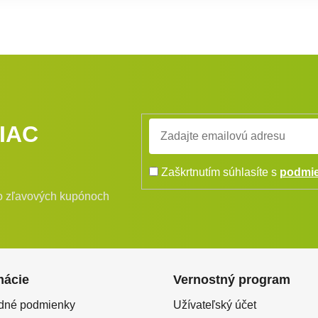
IAC
Zaškrtnutím súhlasíte s
podmie
bo zľavových kupónoch
mácie
Vernostný program
dné podmienky
Užívateľský účet