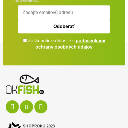
newslettera.
Odoberať
Zaškrtnutím súhlasíte s
podmienkami
Zápätie
ochrany osobných údajov