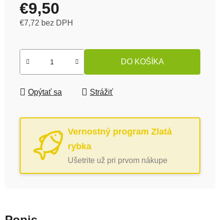
€9,50
€7,72 bez DPH
Jednotková cena:
DO KOŠÍKA
Opýtať sa
Strážiť
Vernostný program Zlatá
rybka
Ušetrite už pri prvom nákupe
Popis