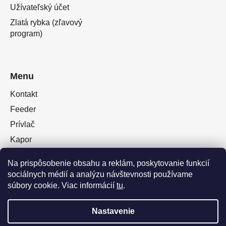
Užívateľský účet
Zlatá rybka (zľavový
program)
Menu
Kontakt
Feeder
Prívlač
Kapor
Oblečenie obuv
Na prispôsobenie obsahu a reklám, poskytovanie funkcií
Plávaná
sociálnych médií a analýzu návštevnosti používame
Muškárina
súbory cookie. Viac informácií
tu
.
Nastavenie