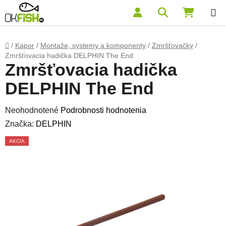
Prejsť na obsah
Hľadať
NÁKUP
Domov
/
Kapor
/
Montaže, systemy a komponenty
/
Zmršťovačky
/
Zmršťovacia hadička DELPHIN The End
Zmršťovacia hadička
DELPHIN The End
Priemerné hodnotenie produktu je 0,0 z 5 hviezdičiek.
Neohodnotené
Podrobnosti hodnotenia
Značka:
DELPHIN
AKCIA