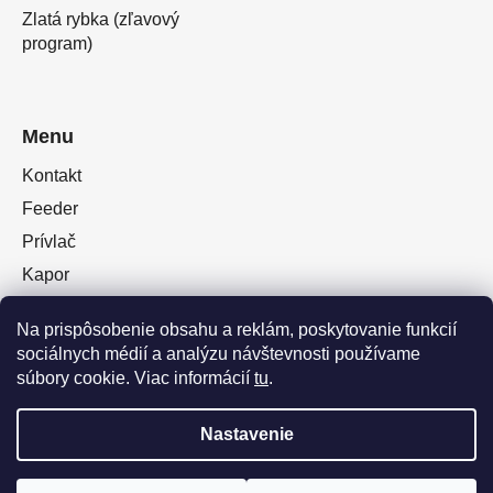
Zlatá rybka (zľavový
program)
Menu
Kontakt
Feeder
Prívlač
Kapor
Oblečenie obuv
Na prispôsobenie obsahu a reklám, poskytovanie funkcií
Plávaná
sociálnych médií a analýzu návštevnosti používame
Muškárina
súbory cookie. Viac informácií
tu
.
Nastavenie
Vytvoril Shoptet Premium
a
Adatelier