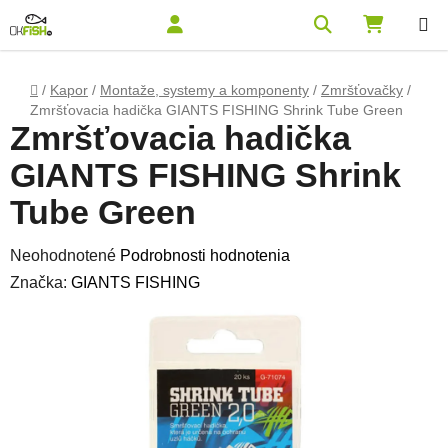
Prejsť na obsah
Hľadať
NÁKUPN
Domov
/
Kapor
/
Montaže, systemy a komponenty
/
Zmršťovačky
/
Zmršťovacia hadička GIANTS FISHING Shrink Tube Green
Zmršťovacia hadička
GIANTS FISHING Shrink
Tube Green
Priemerné hodnotenie produktu je 0,0 z 5 hviezdičiek.
Neohodnotené
Podrobnosti hodnotenia
Značka:
GIANTS FISHING