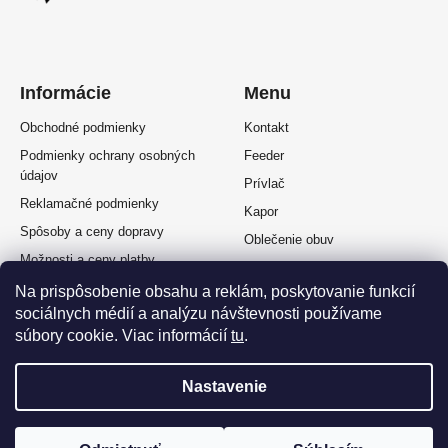
Informácie
Menu
Obchodné podmienky
Kontakt
Podmienky ochrany osobných
Feeder
údajov
Prívlač
Reklamačné podmienky
Kapor
Spôsoby a ceny dopravy
Oblečenie obuv
Možnosti a ceny platby
Plávaná
Splátkový predaj
Na prispôsobenie obsahu a reklám, poskytovanie funkcií
Muškárina
sociálnych médií a analýzu návštevnosti používame
Odstúpenie od zmluvy
súbory cookie. Viac informácií
tu
.
Nastavenie
Vytvoril Shoptet Premium
a
Adatelier