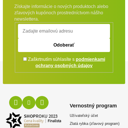
Získajte informácie o nových produktoch alebo
zľavových kupónoch prostredníctvom nášho
newslettera.
Odoberať
Zaškrtnutím súhlasíte s
podmienkami
Zápätie
ochrany osobných údajov
Vernostný program
Užívateľský účet
Zlatá rybka (zľavový program)