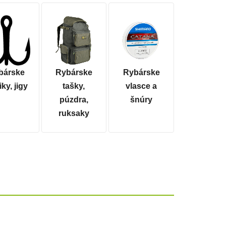
bárske
Rybárske
Rybárske
ky, jigy
tašky,
vlasce a
púzdra,
šnúry
ruksaky