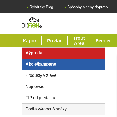
Prejsť na obsah
Rybársky Blog
Spôsoby a ceny dopravy
Trout
Kapor
Prívlač
Feeder
Area
Bočný panel
Výpredaj
Akcie/kampane
Produkty v zľave
Najnovšie
TIP od predajcu
Podľa výrobcu/značky