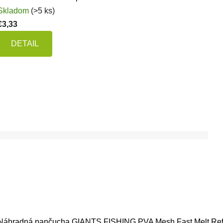
Skladom
(>5 ks)
€3,33
DETAIL
Náhradná pančucha GIANTS FISHING PVA Mesh Fast Melt Refi