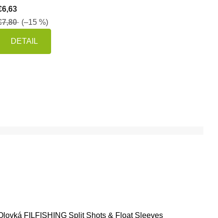
€6,63
€7,80
(–15 %)
DETAIL
Olovká FILFISHING Split Shots & Float Sleeves