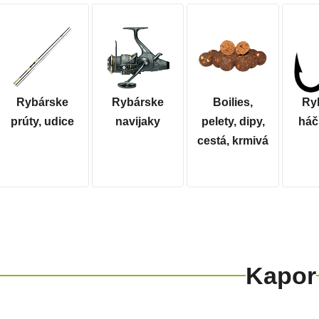
Rybárske
Rybárske
Boilies,
Ry
prúty, udice
navijaky
pelety, dipy,
háči
cestá, krmivá
Kapor