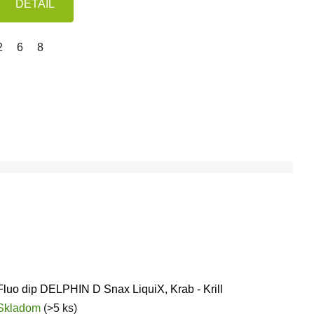
DETAIL
2
6
8
Fluo dip DELPHIN D Snax LiquiX, Krab - Krill
Skladom
(>5 ks)