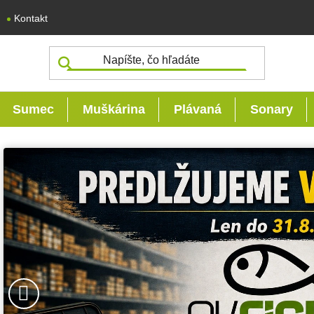
Kontakt
Sumec
Muškárina
Plávaná
Sonary
Vitajte v OKfish
Predchádzajúce