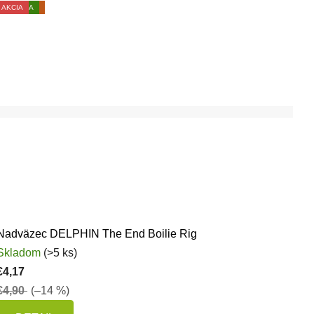
AKCIA
AKCIA
VÝPREDAJ
NOVINKA
AKCIA
AKCIA
AKCIA
AKCIA
Nadväzec DELPHIN The End Boilie Rig
Skladom
(>5 ks)
€4,17
€4,90
(–14 %)