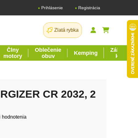
Registrácia
Prihlásenie
Zlatá rybka
NÁKUPNÝ K
Člny
Oblečenie
Záhrada
Kemping
motory
obuv
kutil
ERGIZER CR 2032, 2
tu je 0,0 z 5 hviezdičiek.
i hodnotenia