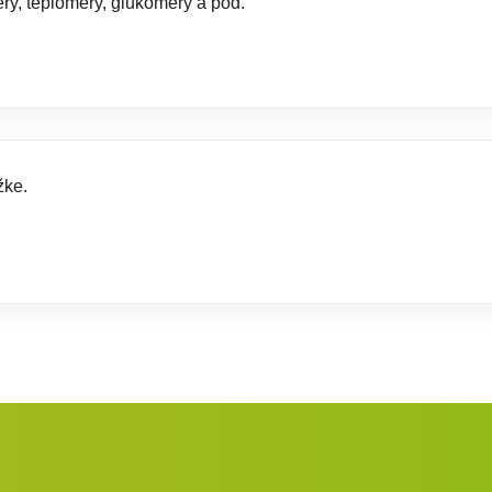
ery, teplomery, glukomery a pod.
žke.