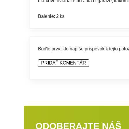
diaľkové ovládače do auta či garáže, tlakom
Balenie: 2 ks
Buďte prvý, kto napíše príspevok k tejto polo
PRIDAŤ KOMENTÁR
ODOBERAJTE NÁŠ