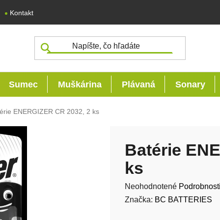
Kontakt
Sumec
Muškárina
Plávaná
Sonary
érie ENERGIZER CR 2032, 2 ks
Batérie EN
ks
Priemerné hodnotenie produk
Neohodnotené
Podrobnost
Značka:
BC BATTERIES