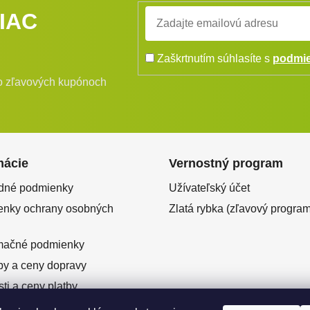
IAC
Zaškrtnutím súhlasíte s
podmie
bo zľavových kupónoch
mácie
Vernostný program
dné podmienky
Užívateľský účet
nky ochrany osobných
Zlatá rybka (zľavový program
mačné podmienky
y a ceny dopravy
ti a ceny platby
ový predaj