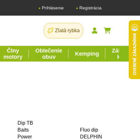
Registrácia
Prihlásenie
Zlatá rybka
NÁKUPNÝ K
Člny
Oblečenie
Záhrada
Kemping
motory
obuv
kutil
Dip TB
Baits
Fluo dip
Power
DELPHIN