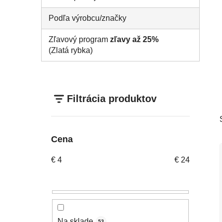
Podľa výrobcu/značky
Zľavový program
zľavy až 25%
(Zlatá rybka)
Filtrácia produktov
Cena
€
4
€
24
Na sklade
53