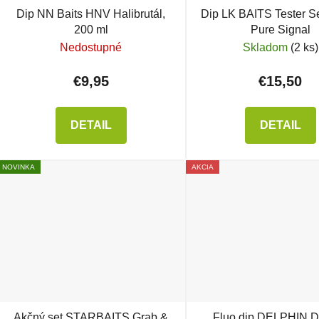
Dip NN Baits HNV Halibrutál,
Dip LK BAITS Tester Se
200 ml
Pure Signal
Nedostupné
Skladom
(2 ks)
€9,95
€15,50
DETAIL
DETAIL
NOVINKA
AKCIA
Akčný set STARBAITS Grab &
Fluo dip DELPHIN D