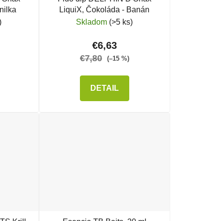
nilka
LiquiX, Čokoláda - Banán
)
Skladom
(>5 ks)
€6,63
€7,80
(–15 %)
DETAIL