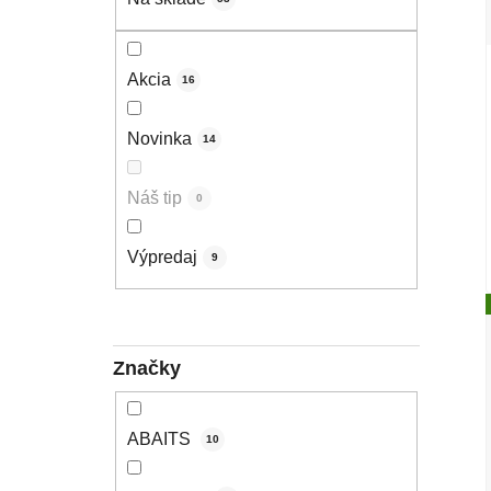
Akcia
16
Novinka
14
Náš tip
0
Výpredaj
9
Značky
ABAITS
10