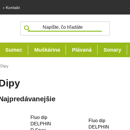
Kontakt
Sumec
Muškárina
Plávaná
Sonary
Dipy
Dipy
Najpredávanejšie
Fluo dip
Fluo dip
DELPHIN
DELPHIN