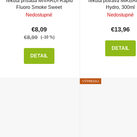
Tekutá prísada MIVARDI Rapid
Tekutá potrava MIKBAI
Fluoro Smoke Sweet
Hydro, 300ml
Nedostupné
Nedostupné
€8,09
€13,96
€8,99
(–10 %)
DETAIL
DETAIL
VÝPREDAJ