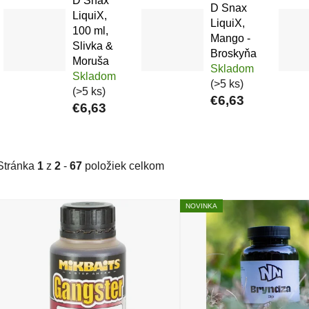
D Snax
D Snax
LiquiX,
LiquiX,
100 ml,
Mango -
Slivka &
Broskyňa
Moruša
Skladom
Skladom
(>5 ks)
(>5 ks)
€6,63
€6,63
Stránka
1
z
2
-
67
položiek celkom
Výpis produktov
NOVINKA