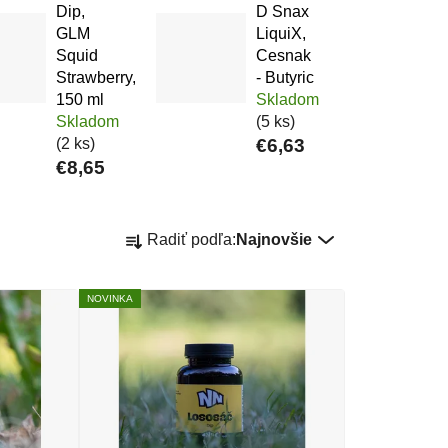
Dip,
D Snax
GLM
LiquiX,
Squid
Cesnak
Strawberry,
- Butyric
150 ml
Skladom
Skladom
(5 ks)
(2 ks)
€6,63
€8,65
Radenie produktov
Radiť podľa:
Najnovšie
NOVINKA