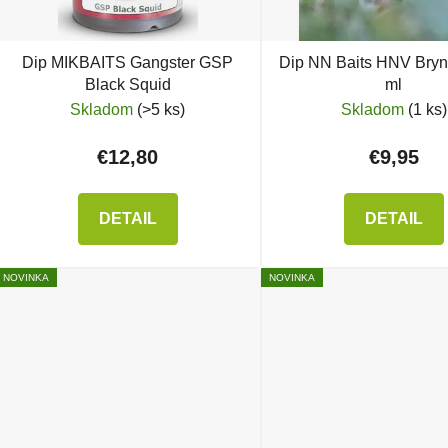
Dip MIKBAITS Gangster GSP
Dip NN Baits HNV Bryn
Black Squid
ml
Skladom
(>5 ks)
Skladom
(1 ks)
€12,80
€9,95
DETAIL
DETAIL
NOVINKA
NOVINKA