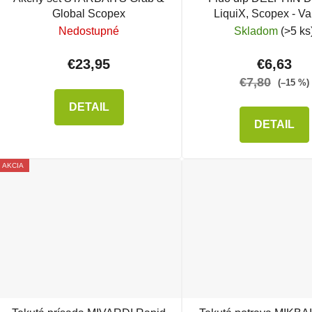
Global Scopex
LiquiX, Scopex - Va
Nedostupné
Skladom
(>5 ks
€23,95
€6,63
€7,80
(–15 %)
DETAIL
DETAIL
AKCIA