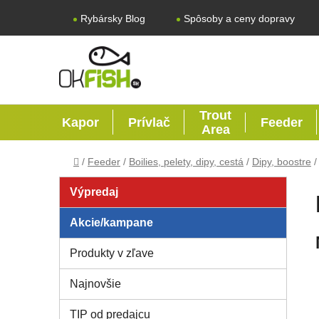
Prejsť na obsah
Rybársky Blog
Spôsoby a ceny dopravy
Trout
Kapor
Prívlač
Feeder
Area
Domov
/
Feeder
/
Boilies, pelety, dipy, cestá
/
Dipy, boostre
/
Bočný panel
Výpredaj
Akcie/kampane
Produkty v zľave
Najnovšie
TIP od predajcu