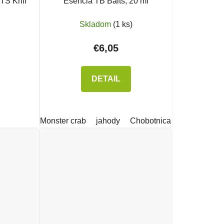
TS Krill
Esencia TB Baits, 20 ml
Skladom
(1 ks)
€6,05
DETAIL
Monster crab
jahody
Chobotnica
Amur
Ana