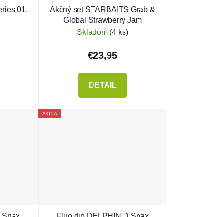
ries 01,
Akčný set STARBAITS Grab &
Global Strawberry Jam
Skladom
(4 ks)
€23,95
DETAIL
AKCIA
 Snax
Fluo dip DELPHIN D Snax