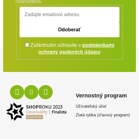
newslettera.
Odoberať
Zaškrtnutím súhlasíte s
podmienkami
Zápätie
ochrany osobných údajov
Vernostný program
Užívateľský účet
Zlatá rybka (zľavový program)