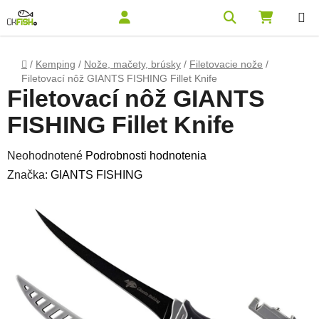
Prejsť na obsah
Hľadať
NÁKUPN
Domov
/
Kemping
/
Nože, mačety, brúsky
/
Filetovacie nože
/
Filetovací nôž GIANTS FISHING Fillet Knife
Filetovací nôž GIANTS
FISHING Fillet Knife
Priemerné hodnotenie produktu je 0,0 z 5 hviezdičiek.
Neohodnotené
Podrobnosti hodnotenia
Značka:
GIANTS FISHING