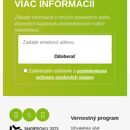
VIAC INFORMÁCIÍ
Získajte informácie o nových produktoch alebo
zľavových kupónoch prostredníctvom nášho
newslettera.
Odoberať
Zaškrtnutím súhlasíte s
podmienkami
Zápätie
ochrany osobných údajov
Vernostný program
Užívateľský účet