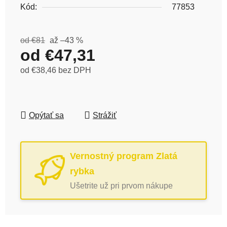
Kód:
77853
od €81
až –43 %
od
€47,31
od
€38,46
bez DPH
Jednotková cena:
Opýtať sa
Strážiť
Vernostný program Zlatá
rybka
Ušetrite už pri prvom nákupe