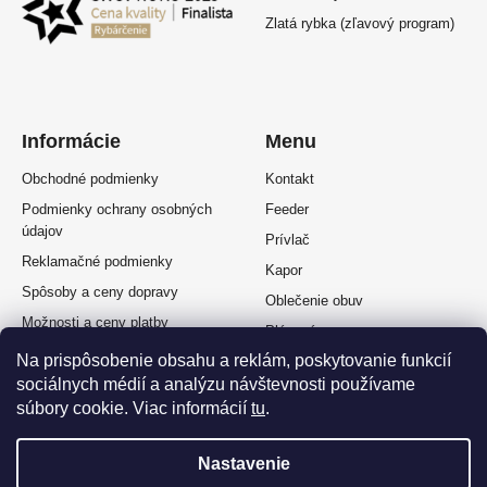
Zlatá rybka (zľavový program)
Informácie
Menu
Obchodné podmienky
Kontakt
Podmienky ochrany osobných
Feeder
údajov
Prívlač
Reklamačné podmienky
Kapor
Spôsoby a ceny dopravy
Oblečenie obuv
Možnosti a ceny platby
Plávaná
Splátkový predaj
Na prispôsobenie obsahu a reklám, poskytovanie funkcií
Muškárina
Odstúpenie od zmluvy
sociálnych médií a analýzu návštevnosti používame
súbory cookie. Viac informácií
tu
.
Nastavenie