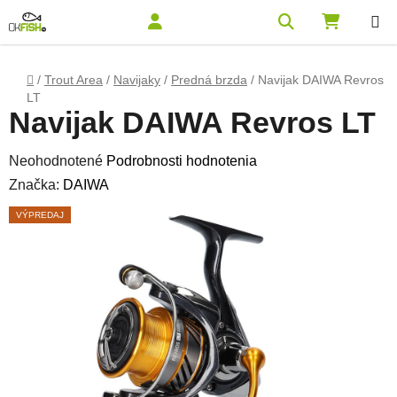
Prejsť na obsah
Hľadať
NÁKUPN
Domov
/
Trout Area
/
Navijaky
/
Predná brzda
/
Navijak DAIWA Revros
LT
Navijak DAIWA Revros LT
Priemerné hodnotenie produktu je 0,0 z 5 hviezdičiek.
Neohodnotené
Podrobnosti hodnotenia
Značka:
DAIWA
VÝPREDAJ