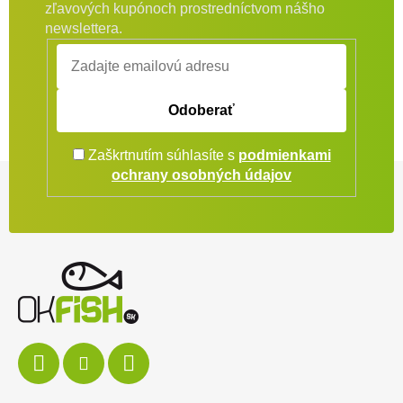
zľavových kupónoch prostredníctvom nášho
newslettera.
Odoberať
Zaškrtnutím súhlasíte s
podmienkami
Zápätie
ochrany osobných údajov