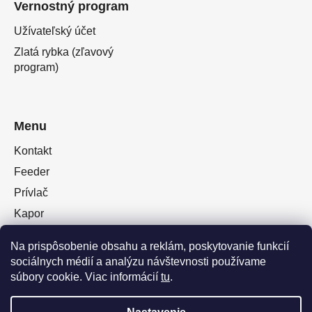
Vernostný program
Užívateľský účet
Zlatá rybka (zľavový
program)
Menu
Kontakt
Feeder
Prívlač
Kapor
Oblečenie obuv
Na prispôsobenie obsahu a reklám, poskytovanie funkcií
Plávaná
sociálnych médií a analýzu návštevnosti používame
Muškárina
súbory cookie. Viac informácií
tu
.