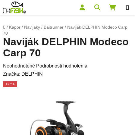
Prejsť na obsah
Hľadať
NÁKUP
Domov
/
Kapor
/
Navijaky
/
Baitrunner
/
Naviják DELPHIN Modeco Carp
70
Naviják DELPHIN Modeco
Carp 70
Priemerné hodnotenie produktu je 0,0 z 5 hviezdičiek.
Neohodnotené
Podrobnosti hodnotenia
Značka:
DELPHIN
AKCIA