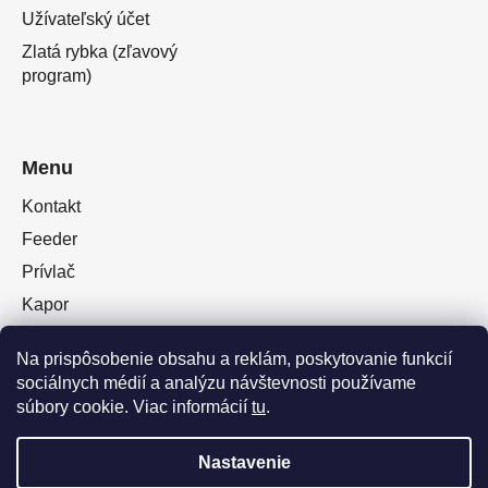
Užívateľský účet
Zlatá rybka (zľavový
program)
Menu
Kontakt
Feeder
Prívlač
Kapor
Oblečenie obuv
Na prispôsobenie obsahu a reklám, poskytovanie funkcií
Plávaná
sociálnych médií a analýzu návštevnosti používame
Muškárina
súbory cookie. Viac informácií
tu
.
Nastavenie