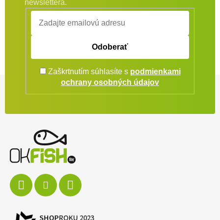
newslettera.
Odoberať
Zaškrtnutím súhlasíte s
podmienkami
Zápätie
ochrany osobných údajov