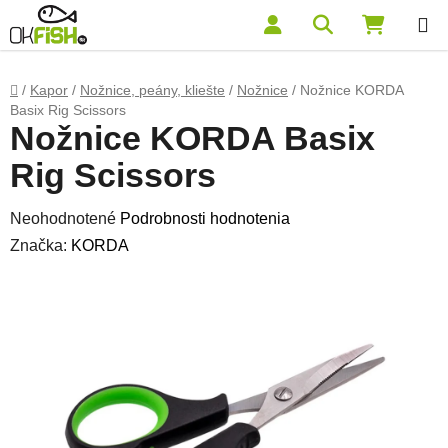
Prejsť na obsah
Hľadať
NÁKUP
Domov
/
Kapor
/
Nožnice, peány, kliešte
/
Nožnice
/
Nožnice KORDA
Basix Rig Scissors
Nožnice KORDA Basix
Rig Scissors
Priemerné hodnotenie produktu je 0,0 z 5 hviezdičiek.
Neohodnotené
Podrobnosti hodnotenia
Značka:
KORDA