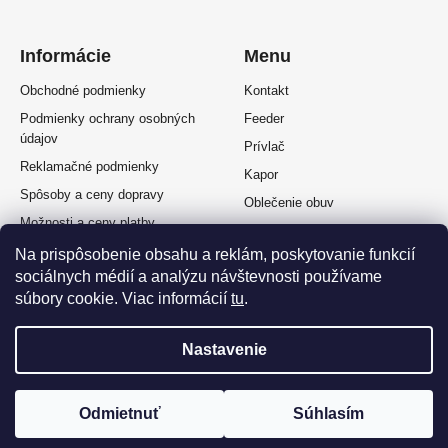
Informácie
Menu
Obchodné podmienky
Kontakt
Podmienky ochrany osobných
Feeder
údajov
Prívlač
Reklamačné podmienky
Kapor
Spôsoby a ceny dopravy
Oblečenie obuv
Možnosti a ceny platby
Plávaná
Splátkový predaj
Na prispôsobenie obsahu a reklám, poskytovanie funkcií
Muškárina
sociálnych médií a analýzu návštevnosti používame
Odstúpenie od zmluvy
súbory cookie. Viac informácií
tu
.
Nastavenie
Vytvoril Shoptet Premium
a
Adatelier
Odmietnuť
Súhlasím
Copyright 2026
OKFISH
. Všetky práva vyhradené.
Upraviť nastavenie cookies