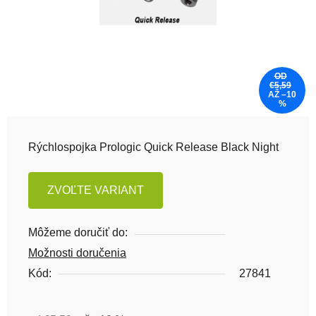
OD
€5,59
AŽ –10
%
Rýchlospojka Prologic Quick Release Black Night
ZVOĽTE VARIANT
Môžeme doručiť do:
Možnosti doručenia
Kód:
27841