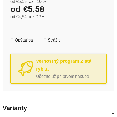
od €5,59
až –10 %
od
€5,58
od
€4,54
bez DPH
Jednotková cena:
Opýtať sa
Strážiť
Vernostný program Zlatá
rybka
Ušetrite už pri prvom nákupe
Varianty