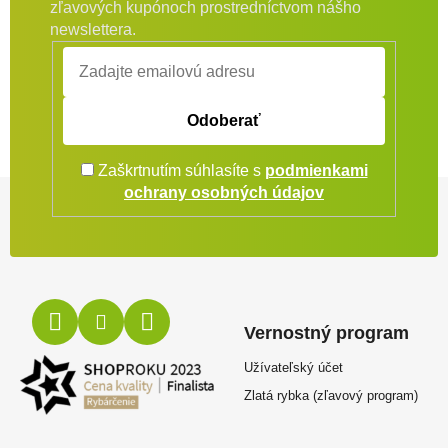
zľavových kupónoch prostredníctvom nášho
newslettera.
Odoberať
Zaškrtnutím súhlasíte s
podmienkami
Zápätie
ochrany osobných údajov
Vernostný program
Užívateľský účet
Zlatá rybka (zľavový program)