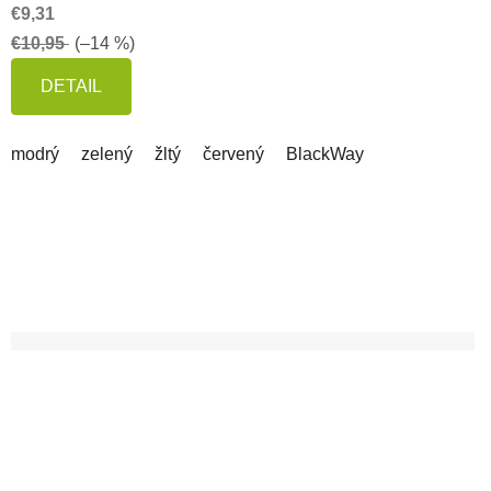
€9,31
€10,95
(–14 %)
DETAIL
modrý
zelený
žltý
červený
BlackWay