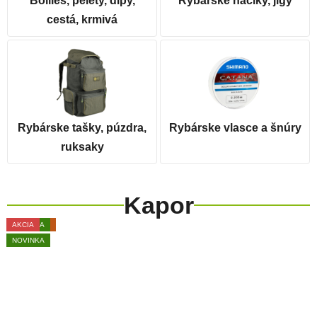
Boilies, pelety, dipy,
Rybárske háčiky, jigy
cestá, krmivá
Rybárske tašky, púzdra,
Rybárske vlasce a šnúry
ruksaky
Kapor
AKCIA
VÝPREDAJ
NOVINKA
AKCIA
VÝPREDAJ
NOVINKA
AKCIA
NOVINKA