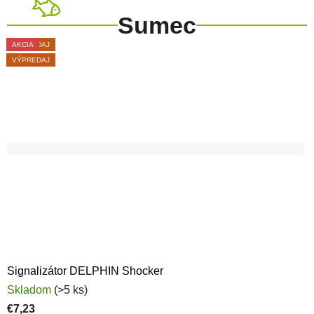
Sumec
AKCIA
VÝPREDAJ
AKCIA
AKCIA
AKCIA
AKCIA
VÝPREDAJ
VÝPREDAJ
AKCIA
VÝPREDAJ
Signalizátor DELPHIN Shocker
Skladom
(>5 ks)
€7,23