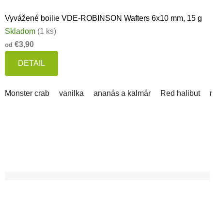
Vyvážené boilie VDE-ROBINSON Wafters 6x10 mm, 15 g
Skladom
(1 ks)
€3,90
od
DETAIL
Monster crab
vanilka
ananás a kalmár
Red halibut
m