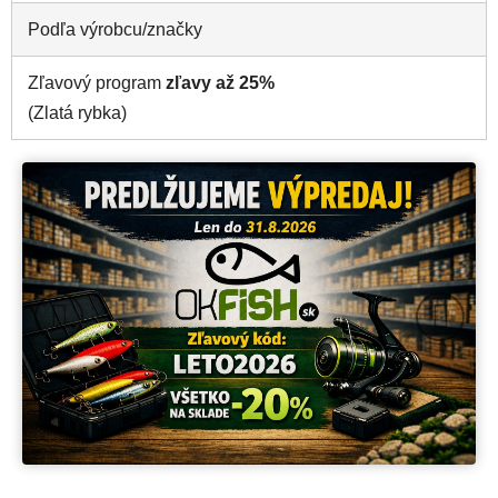
Podľa výrobcu/značky
Zľavový program
zľavy až 25%
(Zlatá rybka)
Vitajte v OKfish
Predchádzajúce
Nasle